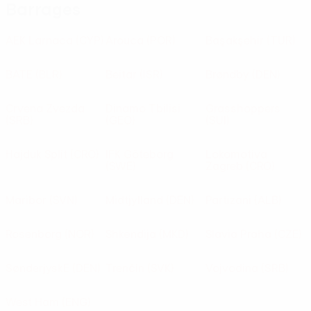
Barrages
AEK Larnaca
(CYP)
Arouca
(POR)
Başakşehir
(TUR)
BATE
(BLR)
Beitar
(ISR)
Brøndby
(DEN)
Crvena Zvezda
Dinamo Tbilisi
Grasshoppers
(SRB)
(GEO)
(SUI)
Hajduk Split
(CRO)
IFK Göteborg
Lokomotiva
(SWE)
Zagreb
(CRO)
Maribor
(SVN)
Midtjylland
(DEN)
Partizani
(ALB)
Rosenborg
(NOR)
Shkëndija
(MKD)
Slavia Praha
(CZE)
SønderjyskE
(DEN)
Trenčín
(SVK)
Vojvodina
(SRB)
West Ham
(ENG)