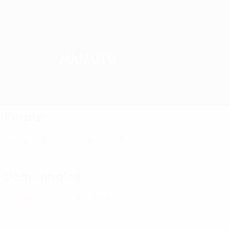
Man Utd
VAINQUEUR
Accueil
Matches
Groupes
Stats
Clubs
Finale
Ajax
(NED)
Man Utd
(ENG)
Demi-finales
Celta
(ESP)
Lyon
(FRA)