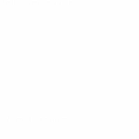
Seizièmes de finale
Astra
(ROU)
Athletic Club
(ESP)
AZ Alkmaar
(NED)
Fenerbahçe
(TUR)
Fiorentina
(ITA)
H. Beer-Sheva
(ISR)
Legia Warszawa
Ludogorets
(BUL)
Osmanlıspor
(TUR)
(POL)
PAOK
(GRE)
Shakhtar
(UKR)
Sparta Praha
(CZE)
St-Étienne
(FRA)
Tottenham
(ENG)
Villarreal
(ESP)
Zenit
(RUS)
Phase de groupes
Astana
(KAZ)
Austria Wien
(AUT)
Braga
(POR)