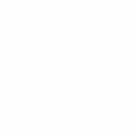
Dundalk
(IRL)
Feyenoord
(NED)
Gabala
(AZE)
Inter
(ITA)
Konyaspor
(TUR)
Liberec
(CZE)
M. Tel-Aviv
(ISR)
Mainz
(GER)
Nice
(FRA)
Panathinaikos
Qarabağ
(AZE)
Salzburg
(AUT)
(GRE)
Sassuolo
(ITA)
SK Rapid
(AUT)
Southampton
(ENG)
Standard Liège
Steaua București
Viktoria Plzeň
(BEL)
(ROU)
(CZE)
Young Boys
(SUI)
Zorya Luhansk
Zürich
(SUI)
(UKR)