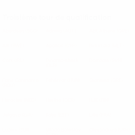
Troisième tour de qualification
Aberdeen
(SCO)
Admira
(AUT)
AEK Athens
(GRE)
AIK
(SWE)
Apollon
(CYP)
Birkirkara
(MLT)
Cork
(IRL)
Dinamo-Minsk
Domžale
(SVN)
(BLR)
Farul Constanța
Fehérvár
(HUN)
Giannina
(GRE)
(ROU)
Heracles
(NED)
Hertha
(GER)
HJK
(FIN)
Jelgava
(LVA)
Kalju
(EST)
Lille
(FRA)
Luzern
(SUI)
Mladá Boleslav
Olexandriya
(UKR)
(CZE)