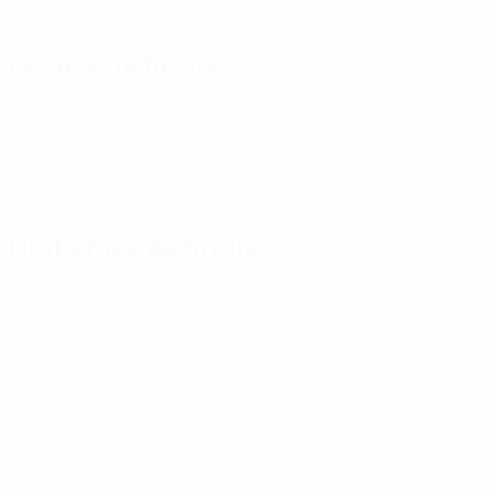
Quarts de finale
Anderlecht
(BEL)
Beşiktaş
(TUR)
Genk
(BEL)
Schalke
(GER)
Huitièmes de finale
APOEL
(CYP)
Copenhagen
(DEN)
Gent
(BEL)
Krasnodar
(RUS)
Mönchengladbach
Olympiacos
(GRE)
(GER)
Roma
(ITA)
Rostov
(RUS)