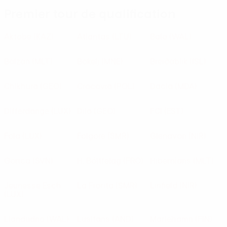
Premier tour de qualification
Aktobe
(KAZ)
Atlantas
(LTU)
Bala
(WAL)
Balzan
(MLT)
Bokelj
(MNE)
Breiðablik
(ISL)
Chikhura
(GEO)
Cracovia
(POL)
Dacia
(MDA)
Differdange
(LUX)
Dila
(GEO)
FCI
(EST)
Fola
(LUX)
Folgore
(SMR)
Glenavon
(NIR)
Gorica
(SVN)
H. Bóltfelag
(FRO)
Hibernians
(MLT)
Jeunesse Esch
La Fiorita
(SMR)
Linfield
(NIR)
(LUX)
Llandudno
(WAL)
Lusitans
(AND)
Mariehamn
(FIN)