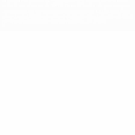
aux compétitions de l'UEFA sont protégés en tant que marques
et/ou droits d'auteur de l'UEFA. Toute utilisation de ces marques
déposées à des fins commerciales est interdite. L'utilisation de la
plate-forme UEFA.com implique que vous acceptez les Conditions
générales et les Dispositions en matière de vie privée.