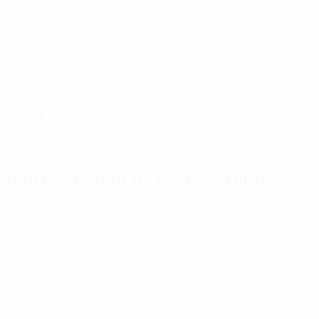
Pandurii
(ROU)
Rijeka
(CRO)
Rio Ave
(POR)
Spartak Moskva
Spartak Trnava
Torpedo-Belaz
(RUS)
(SVK)
(BLR)
Vorskla Poltava
Zagłębie Lubin
(UKR)
(POL)
Deuxième tour de qualification
Beroe
(BUL)
Budućnost
(MNE)
Cliftonville
(NIR)
Connah's Quay
CSMS laşi
(ROU)
Čukarički
(SRB)
(WAL)
Debrecen
(HUN)
Europa
(GIB)
Häcken
(SWE)