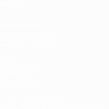
LANGUES
Français
English
Français
Deutsch
Русский
Español
Italiano
Português
SUIVEZ-NOUS SUR
Télécharger l'appli officielle
Vie privée
Conditions d'utilisation
Politique de cookies
Paramètres des cookies
© 1998-2026 UEFA. Tous droits réservés.
La désignation UEFA, le logo de l'UEFA et toutes les marques liées