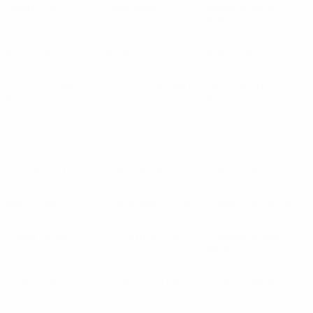
Hearts
(SCO)
Hibernian
(SCO)
Kairat Almaty
(KAZ)
Käpäz
(AZE)
KR
(ISL)
Kukës
(ALB)
Levadia Tallinn
Levski Sofia
(BUL)
Maccabi Haifa
(EST)
(ISR)
MTK
(HUN)
Neftchi
(AZE)
Odd
(NOR)
Omonia
(CYP)
Partizan
(SRB)
Piast
(POL)
RoPS
(FIN)
S. Bratislava
(SVK)
Shakhtyor
(BLR)
Shirak
(ARM)
St. Patrick's
(IRL)
Strømsgodset
(NOR)
Vaduz
(LIE)
Ventspils
(LVA)
Zimbru
(MDA)