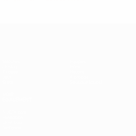
UEFA Europa League
Matches
Équipes
UEFA.tv
Infos
Tirages
Histoire
Jeux
À propos
Stats
Boutique (clubs)
VOIR
ÉGALEMENT
fr.UEFA.com
Fondation
UEFA pour
l'enfance