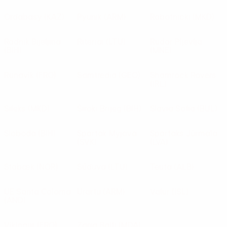
Ordabasy
(KAZ)
Pyunik
(ARM)
Rabotnicki
(MKD)
Radnik Bijeljina
Riteriai
(LTU)
Rudar Pljevlja
(BIH)
(MNE)
Runavík
(FRO)
Samtredia
(GEO)
Shamrock Rovers
(IRL)
Sileks
(MKD)
Široki Brijeg
(BIH)
Slavia Sofia
(BUL)
Sloboda
(BIH)
Spartak Myjava
Spartaks Jūrmala
(SVK)
(LVA)
Stabæk
(NOR)
Sūduva
(LTU)
Teuta
(ALB)
UE Santa Coloma
Urartu
(ARM)
Valur
(ISL)
(AND)
Víkingur
(FRO)
Zaria Balti
(MDA)