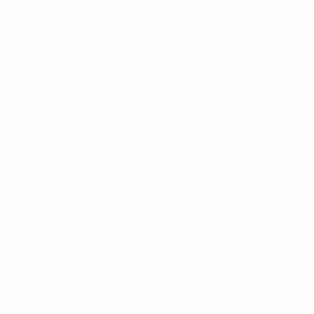
La compétition en chiffres
Stats
Meilleurs
Plus grand nombre