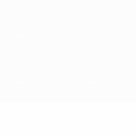
Vie privée
Conditions d'utilisation
Politique de cookies
Paramètres des cookies
© 1998-2026 UEFA. Tous droits réservés.
La désignation UEFA, le logo de l'UEFA et toutes les marques liées
aux compétitions de l'UEFA sont protégés en tant que marques
et/ou droits d'auteur de l'UEFA. Toute utilisation de ces marques
déposées à des fins commerciales est interdite. L'utilisation de la
plate-forme UEFA.com implique que vous acceptez les Conditions
générales et les Dispositions en matière de vie privée.