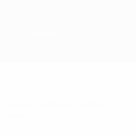
Inter
VAINQUEUR
Accueil
Matches
Groupes
Stats
Clubs
En route pour la finale
Finale