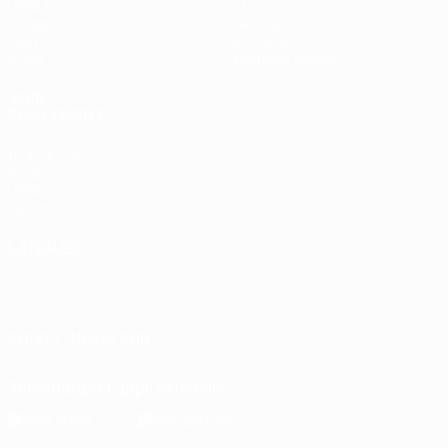
UEFA.tv
Infos
Tirages
Histoire
Jeux
À propos
Stats
Boutique (clubs)
VOIR
ÉGALEMENT
fr.UEFA.com
Fondation
UEFA pour
l'enfance
LANGUES
Français
English
Français
Deutsch
Русский
Español
Italiano
Português
SUIVEZ-NOUS SUR
Télécharger l'appli officielle