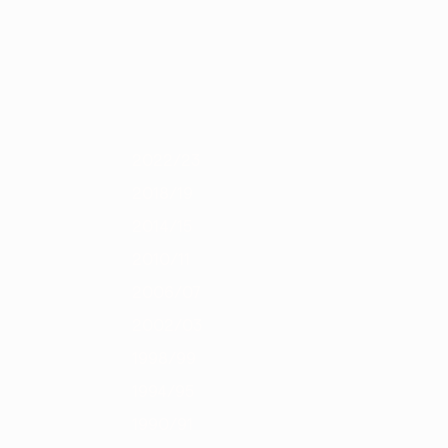
Obtenir
4
2012/13
2011/12
2010/11
2009/10
2008/09
2007/08
2006/
2022/23
2018/19
2014/15
2010/11
2006/07
2002/03
1998/99
1994/95
1990/91