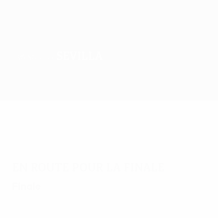
Sevilla
VAINQUEUR
Accueil
Matches
Groupes
Stats
Clubs
En route pour la finale
Finale