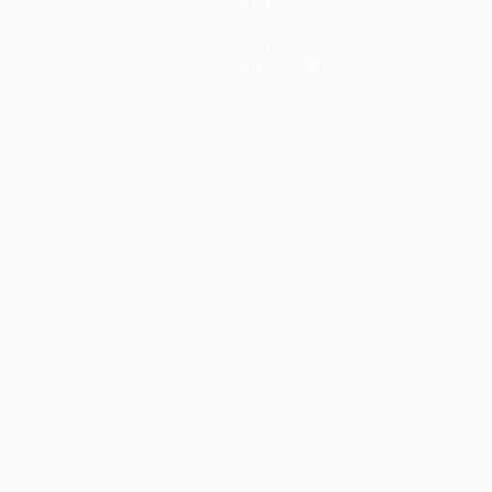
Infos
Histoire
À propos
Boutique (clubs)
ano
Português