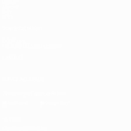
UEFA.tv
Tirages
Jeux
Stats
VOIR ÉGALEMENT
fr.UEFA.com
Fondation UEFA pour l'enfance
LANGUES
Français
English
Français
Deutsch
Русский
Español
Itali
SUIVEZ-NOUS SUR
Télécharger l'appli officielle
Vie privée
Conditions d'utilisation