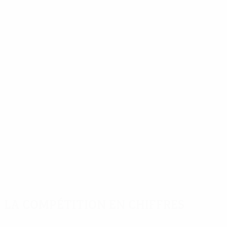
La compétition en chiffres
Stats clés
Meilleurs buteurs
Plus grand