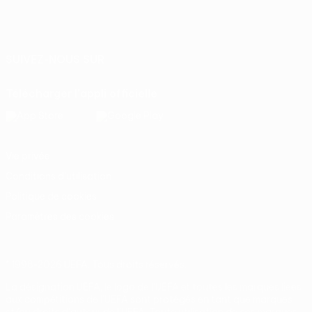
Français
English
Français
Deutsch
Русский
Español
Italiano
Português
SUIVEZ-NOUS SUR
Télécharger l'appli officielle
Vie privée
Conditions d'utilisation
Politique de cookies
Paramètres des cookies
© 1998-2026 UEFA. Tous droits réservés.
La désignation UEFA, le logo de l'UEFA et toutes les marques liées
aux compétitions de l'UEFA sont protégés en tant que marques