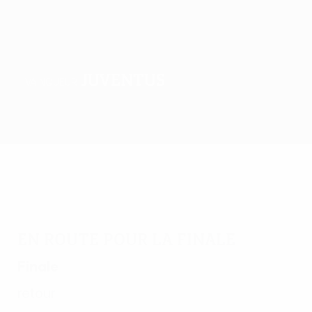
Juventus
VAINQUEUR
Accueil
Matches
Groupes
Stats
Clubs
En route pour la finale
Finale
retour