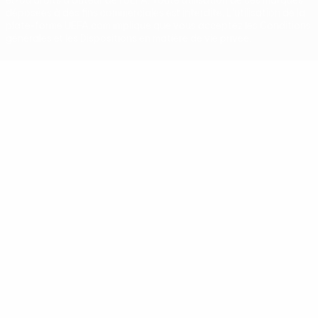
et/ou droits d'auteur de l'UEFA. Toute utilisation de ces marques
déposées à des fins commerciales est interdite. L'utilisation de la
plate-forme UEFA.com implique que vous acceptez les Conditions
générales et les Dispositions en matière de vie privée.