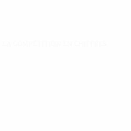
La compétition en chiffres
Stats
Meilleurs
Plus grand nombre
clés
buteurs
de matches
Buts
Riedle
Tacconi
324
6
12
Matches
Götz
De Agostini
6
12
joués
252
Scifo
Landucci
5
12