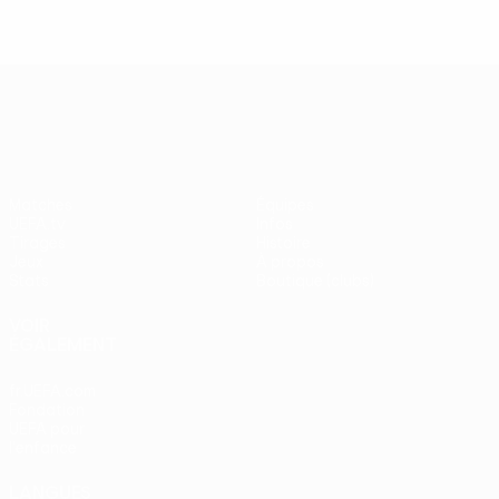
UEFA Europa League
Matches
Équipes
UEFA.tv
Infos
Tirages
Histoire
Jeux
À propos
Stats
Boutique (clubs)
VOIR
ÉGALEMENT
fr.UEFA.com
Fondation
UEFA pour
l'enfance
LANGUES