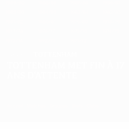
1989/90
1988/89
1987/88
1986/87
1985/86
1984/85
1983/84
1982/83
1981/82
1980/81
1979/80
1978/79
1977/78
1976/77
1975/76
1974/75
1973/74
1972/73
1971/72
Tottenham
VAINQUEUR
Tottenham met fin à 17
ans d’attente
Accueil
Matches
Groupes
Stats
Clubs