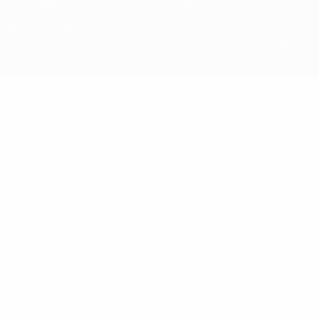
aux compétitions de l'UEFA sont protégés en tant que marques
et/ou droits d'auteur de l'UEFA. Toute utilisation de ces marques
déposées à des fins commerciales est interdite. L'utilisation de la
plate-forme UEFA.com implique que vous acceptez les Conditions
générales et les Dispositions en matière de vie privée.