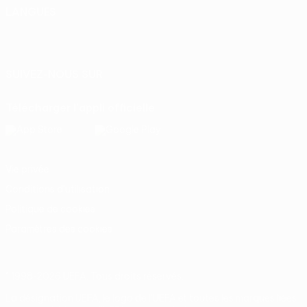
LANGUES
Français
English
Français
Deutsch
Русский
Español
Italiano
Português
SUIVEZ-NOUS SUR
Télécharger l'appli officielle
Vie privée
Conditions d'utilisation
Politique de cookies
Paramètres des cookies
© 1998-2026 UEFA. Tous droits réservés.
La désignation UEFA, le logo de l'UEFA et toutes les marques liées