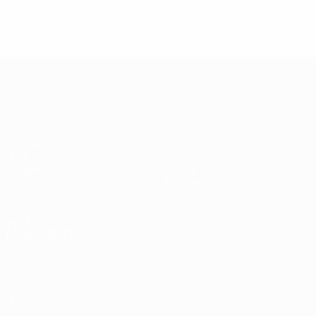
UEFA Europa League
Matches
Équipes
UEFA.tv
Infos
Tirages
Histoire
Jeux
À propos
Stats
Boutique (clubs)
VOIR
ÉGALEMENT
fr.UEFA.com
Fondation
UEFA pour
l'enfance