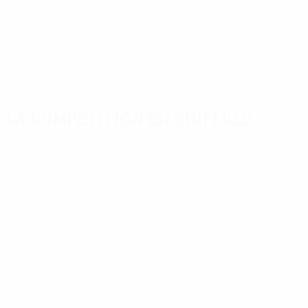
La compétition en chiffres
Stats
Meilleurs
Plus grand nombre
clés
buteurs
de matches
Buts
Høgh
Sjøvold
556
7
16
Matches
El Kaabi
Haikin
7
16
joués
189
Bruno Fernandes
Hauge
7
16