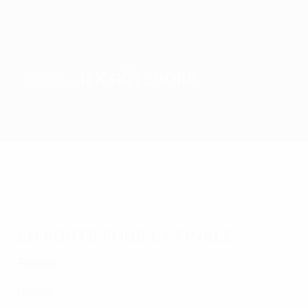
IFK Göteborg
VAINQUEUR
Accueil
Matches
Groupes
Stats
Clubs
En route pour la finale
Finale
retour