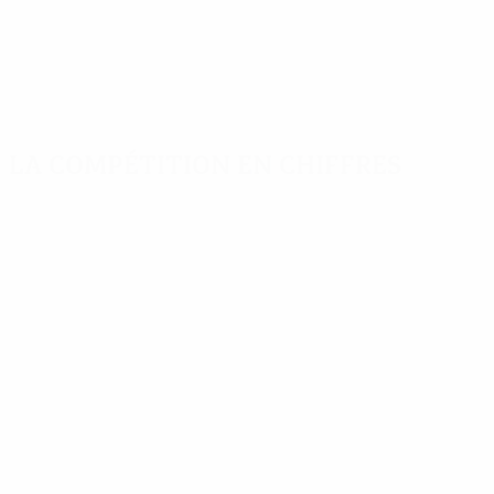
La compétition en chiffres
Stats clés
Meilleurs buteurs
Plus grand
Buts
Nilsson
Karlsson
389
9
12
Matches joués
Martens
Svensson
252
5
12
Kouis
Nilsson
5
12