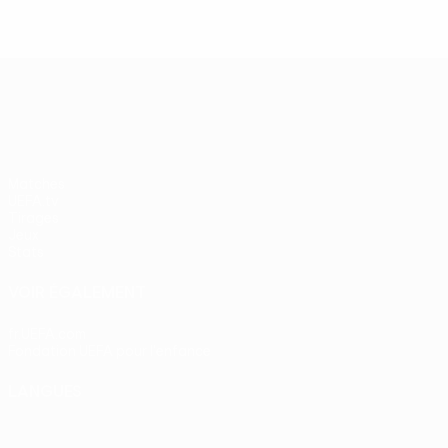
UEFA Europa League
Matches
UEFA.tv
Tirages
Jeux
Stats
VOIR ÉGALEMENT
fr.UEFA.com
Fondation UEFA pour l'enfance
LANGUES
Français
English
Français
Deutsch
Русский
Español
Itali