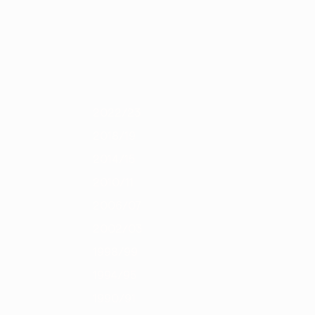
Obtenir
4
2012/13
2011/12
2010/11
2009/10
2008/09
2007/08
2006/
2022/23
2018/19
2014/15
2010/11
2006/07
2002/03
1998/99
1994/95
1990/91