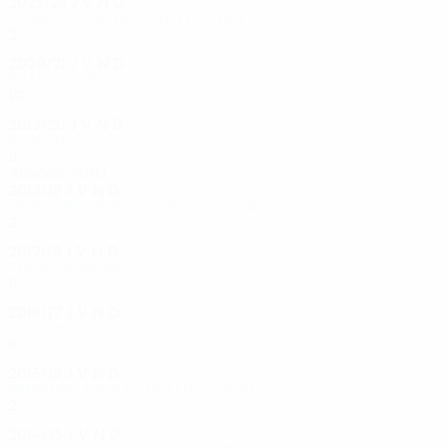
2025/26
J
V
N
D
Premier tour de qualification
2
0
2
0
2020/21
J
V
N
D
Phase de groupes
10
6
0
4
2019/20
J
V
N
D
Barrages
8
3
3
2
Années 2010
2018/19
J
V
N
D
Troisième tour de qualification
2
0
1
1
2017/18
J
V
N
D
Phase de groupes
6
1
1
4
2016/17
J
V
N
D
Seizièmes de finale
8
2
2
4
2015/16
J
V
N
D
Deuxième tour de qualification
2
0
1
1
2014/15
J
V
N
D