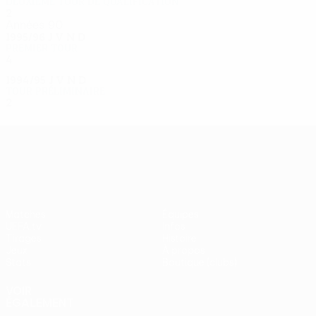
Deuxième tour de qualification
2
0
1
1
Années 90
1995/96
J
V
N
D
Premier tour
4
2
0
2
1994/95
J
V
N
D
Tour préliminaire
2
0
0
2
UEFA Europa League
Matches
Équipes
UEFA.tv
Infos
Tirages
Histoire
Jeux
À propos
Stats
Boutique (clubs)
VOIR
ÉGALEMENT