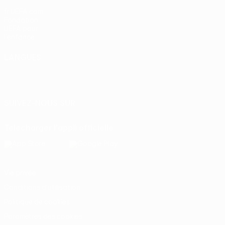
fr.UEFA.com
Fondation
UEFA pour
l'enfance
LANGUES
Français
English
Français
Deutsch
Русский
Español
Italiano
Português
SUIVEZ-NOUS SUR
Télécharger l'appli officielle
Vie privée
Conditions d'utilisation
Politique de cookies
Paramètres des cookies