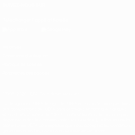
SUIVEZ-NOUS SUR
Télécharger l'appli officielle
Vie privée
Conditions d'utilisation
Politique de cookies
Paramètres des cookies
© 1998-2026 UEFA. Tous droits réservés.
La désignation UEFA, le logo de l'UEFA et toutes les marques liées
aux compétitions de l'UEFA sont protégés en tant que marques
et/ou droits d'auteur de l'UEFA. Toute utilisation de ces marques
déposées à des fins commerciales est interdite. L'utilisation de la
plate-forme UEFA.com implique que vous acceptez les Conditions
générales et les Dispositions en matière de vie privée.