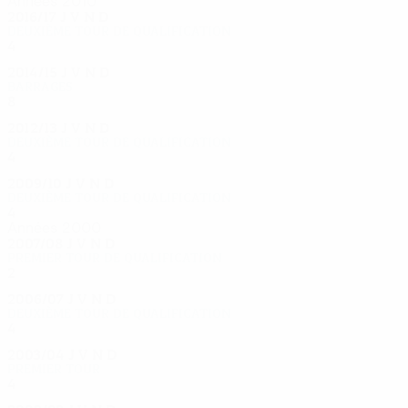
Années 2010
2016/17
J
V
N
D
Deuxième tour de qualification
4
1
1
2
2014/15
J
V
N
D
Barrages
8
3
2
3
2012/13
J
V
N
D
Deuxième tour de qualification
4
1
2
1
2009/10
J
V
N
D
Deuxième tour de qualification
4
1
1
2
Années 2000
2007/08
J
V
N
D
Premier tour de qualification
2
0
2
0
2006/07
J
V
N
D
Deuxième tour de qualification
4
1
2
1
2003/04
J
V
N
D
Premier tour
4
1
2
1