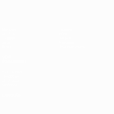
UEFA Europa League
Matches
Équipes
UEFA.tv
Infos
Tirages
Histoire
Jeux
À propos
Stats
Boutique (clubs)
VOIR
ÉGALEMENT
fr.UEFA.com
Fondation
UEFA pour
l'enfance
LANGUES
Français
English
Français
Deutsch
Русский
Español
Italiano
Português