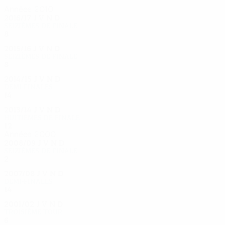
Années 2010
2016/17
J
V
N
D
Seizièmes de finale
8
5
1
2
2015/16
J
V
N
D
Seizièmes de finale
8
3
2
3
2014/15
J
V
N
D
Demi-finales
14
7
4
3
2013/14
J
V
N
D
Huitièmes de finale
12
7
3
2
Années 2000
2008/09
J
V
N
D
Seizièmes de finale
2
0
1
1
2007/08
J
V
N
D
Demi-finales
14
6
8
0
2001/02
J
V
N
D
Troisième tour
6
2
2
2