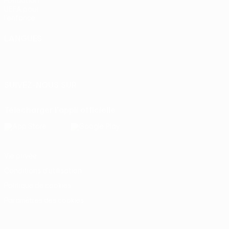
Fondation
UEFA pour
l'enfance
LANGUES
Français
English
Français
Deutsch
Русский
Español
Italiano
Português
SUIVEZ-NOUS SUR
Télécharger l'appli officielle
Vie privée
Conditions d'utilisation
Politique de cookies
Paramètres des cookies