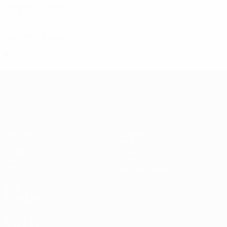
1973/74
J
V
N
D
Premier tour
2
0
1
1
1972/73
J
V
N
D
Deuxième tour
4
2
1
1
UEFA Europa League
Matches
Équipes
UEFA.tv
Infos
Tirages
Histoire
Jeux
À propos
Stats
Boutique (clubs)
VOIR
ÉGALEMENT
fr.UEFA.com