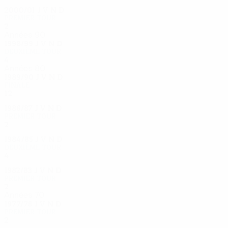
2000/01
J
V
N
D
Premier tour
2
0
1
1
Années 90
1998/99
J
V
N
D
Deuxième tour
4
2
1
1
Années 80
1989/90
J
V
N
D
Finale
12
3
7
2
1986/87
J
V
N
D
Premier tour
2
1
1
0
1984/85
J
V
N
D
Deuxième tour
4
2
1
1
1982/83
J
V
N
D
Premier tour
2
1
0
1
Années 70
1977/78
J
V
N
D
Premier tour
2
0
0
2