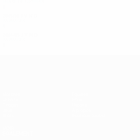
Phase de groupes
6
0
2
4
2015/16
J
V
N
D
Barrages
4
2
0
2
2014/15
J
V
N
D
Barrages
6
3
2
1
UEFA Europa League
Matches
Équipes
UEFA.tv
Infos
Tirages
Histoire
Jeux
À propos
Stats
Boutique (clubs)
VOIR
ÉGALEMENT