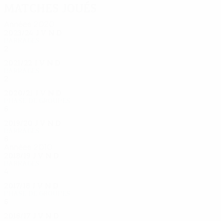
Matches joués
Années 2020
2023/24
J
V
N
D
Barrages
2
1
0
1
2021/22
J
V
N
D
Barrages
2
0
0
2
2020/21
J
V
N
D
Phase de groupes
6
2
0
4
2019/20
J
V
N
D
Barrages
6
3
2
1
Années 2010
2018/19
J
V
N
D
Barrages
4
0
3
1
2017/18
J
V
N
D
Phase de groupes
6
2
0
4
2016/17
J
V
N
D