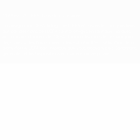
© 1998-2026 UEFA. Tous droits réservés.
La désignation UEFA, le logo de l'UEFA et toutes les marques liées
aux compétitions de l'UEFA sont protégés en tant que marques
et/ou droits d'auteur de l'UEFA. Toute utilisation de ces marques
déposées à des fins commerciales est interdite. L'utilisation de la
plate-forme UEFA.com implique que vous acceptez les Conditions
générales et les Dispositions en matière de vie privée.