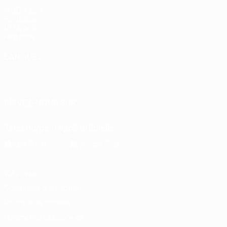
fr.UEFA.com
Fondation
UEFA pour
l'enfance
LANGUES
Français
English
Français
Deutsch
Русский
Español
Italiano
Português
SUIVEZ-NOUS SUR
Télécharger l'appli officielle
Vie privée
Conditions d'utilisation
Politique de cookies
Paramètres des cookies