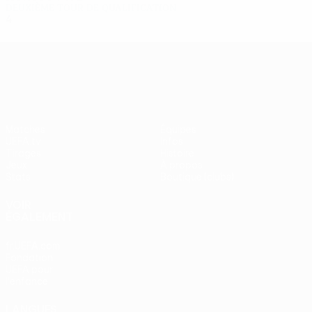
Deuxième tour de qualification
4
2
0
2
UEFA Europa League
Matches
Équipes
UEFA.tv
Infos
Tirages
Histoire
Jeux
À propos
Stats
Boutique (clubs)
VOIR
ÉGALEMENT
fr.UEFA.com
Fondation
UEFA pour
l'enfance
LANGUES