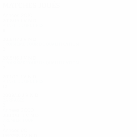
Matches joués
Années 2010
2018/19
J
V
N
D
Phase de groupes
6
1
0
5
2016/17
J
V
N
D
Troisième tour de qualification
2
0
1
1
2015/16
J
V
N
D
Troisième tour de qualification
2
1
0
1
2011/12
J
V
N
D
Phase de groupes
12
5
3
4
2009/10
J
V
N
D
Barrages
2
1
0
1
Années 2000
2000/01
J
V
N
D
Premier tour
4
2
0
2
Années 90
1997/98
J
V
N
D