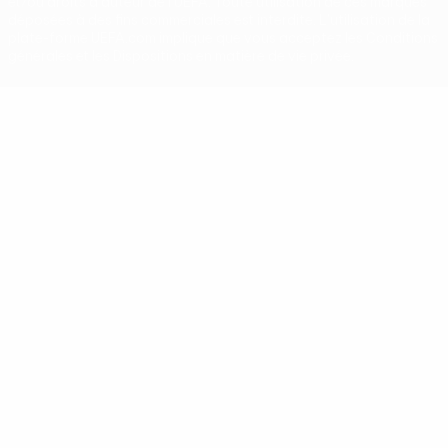
et/ou droits d'auteur de l'UEFA. Toute utilisation de ces marques
déposées à des fins commerciales est interdite. L'utilisation de la
plate-forme UEFA.com implique que vous acceptez les Conditions
générales et les Dispositions en matière de vie privée.