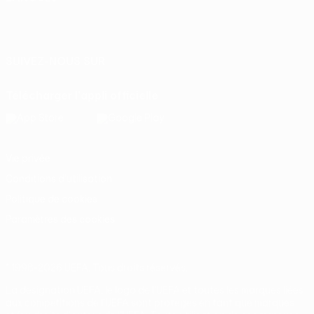
Français
English
Français
Deutsch
Русский
Español
Italiano
Português
SUIVEZ-NOUS SUR
Télécharger l'appli officielle
Vie privée
Conditions d'utilisation
Politique de cookies
Paramètres des cookies
© 1998-2026 UEFA. Tous droits réservés.
La désignation UEFA, le logo de l'UEFA et toutes les marques liées
aux compétitions de l'UEFA sont protégés en tant que marques