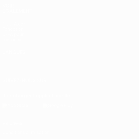
VOIR
ÉGALEMENT
fr.UEFA.com
Fondation
UEFA pour
l'enfance
LANGUES
Français
English
Français
Deutsch
Русский
Español
Italiano
Português
SUIVEZ-NOUS SUR
Télécharger l'appli officielle
Vie privée
Conditions d'utilisation