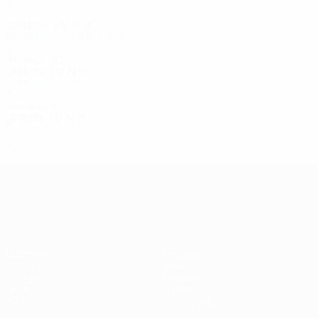
4
2
2
0
2003/04
J
V
N
D
Tour de qualification
2
0
1
1
Années 90
1993/94
J
V
N
D
Premier tour
2
0
1
1
Années 70
1975/76
J
V
N
D
Premier tour
2
0
1
1
UEFA Europa League
Matches
Équipes
UEFA.tv
Infos
Tirages
Histoire
Jeux
À propos
Stats
Boutique (clubs)