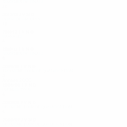
Seizièmes de finale
12
7
1
4
2012/13
J
V
N
D
Phase de groupes
12
6
2
4
2011/12
J
V
N
D
Barrages
4
2
2
0
2010/11
J
V
N
D
Seizièmes de finale
8
4
0
4
2009/10
J
V
N
D
Troisième tour de qualification
2
1
0
1
Années 2000
2008/09
J
V
N
D
Premier tour
4
2
1
1
2007/08
J
V
N
D
Deuxième tour de qualification
4
1
2
1
2006/07
J
V
N
D
Deuxième tour de qualification