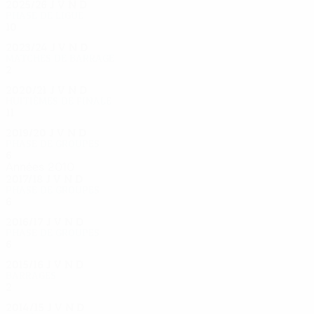
2025/26
J
V
N
D
Phase de ligue
10
5
0
5
2023/24
J
V
N
D
Matches de barrage
2
0
1
1
2020/21
J
V
N
D
Huitièmes de finale
11
6
1
4
2019/20
J
V
N
D
Phase de groupes
6
2
2
2
Années 2010
2017/18
J
V
N
D
Phase de groupes
6
1
3
2
2016/17
J
V
N
D
Phase de groupes
6
2
2
2
2015/16
J
V
N
D
Barrages
2
0
0
2
2014/15
J
V
N
D