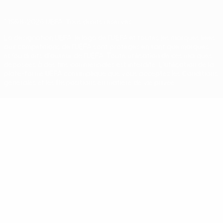
© 1998-2026 UEFA. Tous droits réservés.
La désignation UEFA, le logo de l'UEFA et toutes les marques liées
aux compétitions de l'UEFA sont protégés en tant que marques
et/ou droits d'auteur de l'UEFA. Toute utilisation de ces marques
déposées à des fins commerciales est interdite. L'utilisation de la
plate-forme UEFA.com implique que vous acceptez les Conditions
générales et les Dispositions en matière de vie privée.