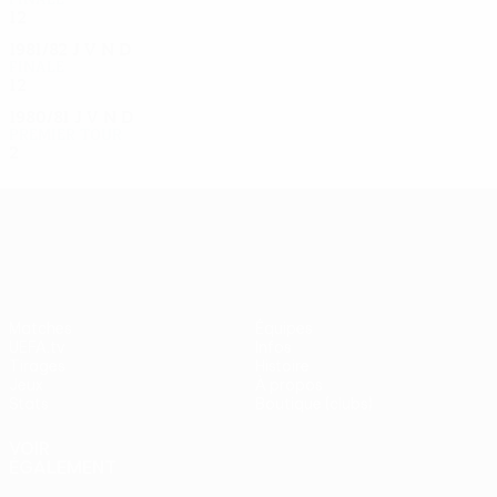
12
7
5
0
1981/82
J
V
N
D
Finale
12
9
3
0
1980/81
J
V
N
D
Premier tour
2
1
0
1
UEFA Europa League
Matches
Équipes
UEFA.tv
Infos
Tirages
Histoire
Jeux
À propos
Stats
Boutique (clubs)
VOIR
ÉGALEMENT