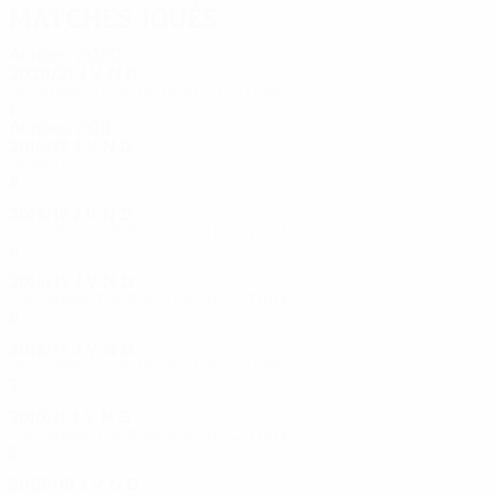
Matches joués
Années 2020
2020/21
J
V
N
D
Deuxième tour de qualification
1
0
0
1
Années 2010
2016/17
J
V
N
D
Barrages
8
5
1
2
2015/16
J
V
N
D
Troisième tour de qualification
4
1
2
1
2014/15
J
V
N
D
Troisième tour de qualification
6
2
2
2
2013/14
J
V
N
D
Deuxième tour de qualification
2
0
1
1
2010/11
J
V
N
D
Troisième tour de qualification
2
1
0
1
2009/10
J
V
N
D