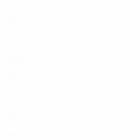
Troisième tour de qualification
2
0
1
1
Années 2000
2006/07
J
V
N
D
Premier tour de qualification
2
0
0
2
2002/03
J
V
N
D
Tour de qualification
2
0
1
1
Années 90
1999/00
J
V
N
D
Deuxième tour
6
2
1
3
1998/99
J
V
N
D
Deuxième tour de qualification
4
3
0
1
Années 80
1989/90
J
V
N
D
Premier tour
2
1
0
1
1987/88
J
V
N
D
Premier tour
2
0
1
1
1986/87
J
V
N
D
Finale