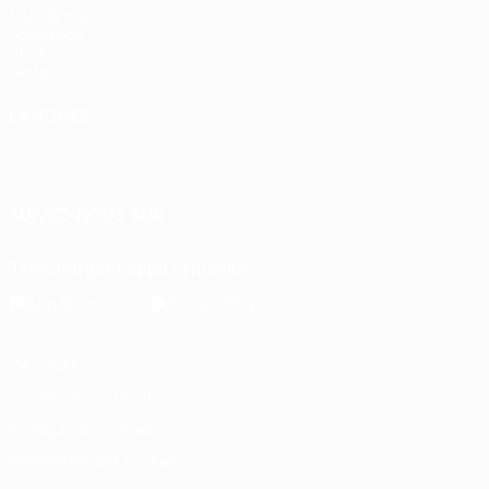
fr.UEFA.com
Fondation
UEFA pour
l'enfance
LANGUES
Français
English
Français
Deutsch
Русский
Español
Italiano
Português
SUIVEZ-NOUS SUR
Télécharger l'appli officielle
Vie privée
Conditions d'utilisation
Politique de cookies
Paramètres des cookies