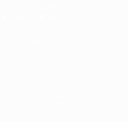
Télécharger l'appli officielle
Vie privée
Conditions d'utilisation
Politique de cookies
Paramètres des cookies
© 1998-2026 UEFA. Tous droits réservés.
La désignation UEFA, le logo de l'UEFA et toutes les marques liées
aux compétitions de l'UEFA sont protégés en tant que marques
et/ou droits d'auteur de l'UEFA. Toute utilisation de ces marques
déposées à des fins commerciales est interdite. L'utilisation de la
plate-forme UEFA.com implique que vous acceptez les Conditions
générales et les Dispositions en matière de vie privée.