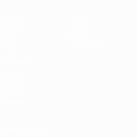
Matches
Équipes
UEFA.tv
Infos
Tirages
Histoire
Jeux
À propos
Stats
Boutique (clubs)
VOIR
ÉGALEMENT
fr.UEFA.com
Fondation
UEFA pour
l'enfance
LANGUES
Français
English
Français
Deutsch
Русский
Español
Italiano
Português
SUIVEZ-NOUS SUR