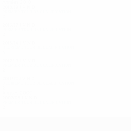
Années 2010
2018/19
J
V
N
D
Premier tour de qualification
2
0
0
2
2016/17
J
V
N
D
Premier tour de qualification
2
0
1
1
2013/14
J
V
N
D
Deuxième tour de qualification
4
1
2
1
2012/13
J
V
N
D
Premier tour de qualification
2
0
1
1
2011/12
J
V
N
D
Deuxième tour de qualification
2
0
0
2
Années 2000
2007/08
J
V
N
D
Premier tour de qualification
2
0
0
2
UEFA Europa League