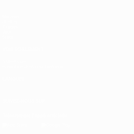
Matches
UEFA.tv
Tirages
Jeux
Stats
VOIR ÉGALEMENT
fr.UEFA.com
Fondation UEFA pour l'enfance
LANGUES
Français
English
Français
Deutsch
Русский
Español
Itali
SUIVEZ-NOUS SUR
Télécharger l'appli officielle