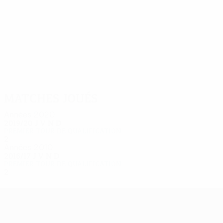
4
4
Peco
Djurić
Matches joués
Années 2020
2019/20
J
V
N
D
Premier tour de qualification
2
1
1
0
Années 2010
2016/17
J
V
N
D
Premier tour de qualification
2
0
1
1
UEFA Europa League