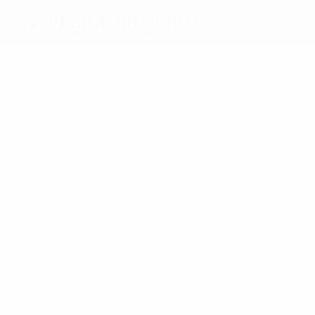
FK Radnik Bijeljina
Meilleurs
buteurs
1
1
Mekić
Djurić
Plus grand nombre
de matches