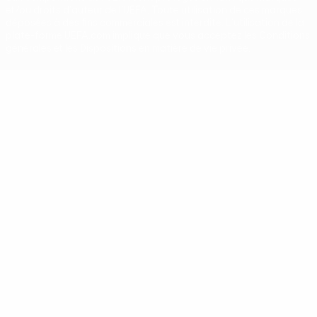
et/ou droits d'auteur de l'UEFA. Toute utilisation de ces marques
déposées à des fins commerciales est interdite. L'utilisation de la
plate-forme UEFA.com implique que vous acceptez les Conditions
générales et les Dispositions en matière de vie privée.