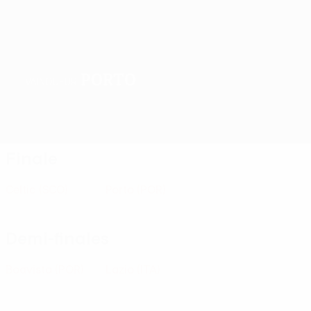
Porto
VAINQUEUR
Accueil
Matches
Groupes
Stats
Clubs
Finale
Celtic
(SCO)
Porto
(POR)
Demi-finales
Boavista
(POR)
Lazio
(ITA)