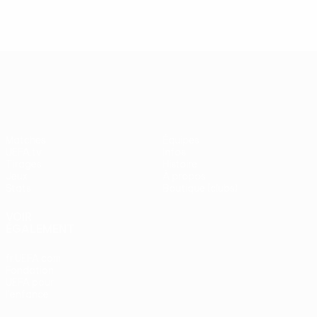
UEFA Europa League
Matches
Équipes
UEFA.tv
Infos
Tirages
Histoire
Jeux
À propos
Stats
Boutique (clubs)
VOIR
ÉGALEMENT
fr.UEFA.com
Fondation
UEFA pour
l'enfance