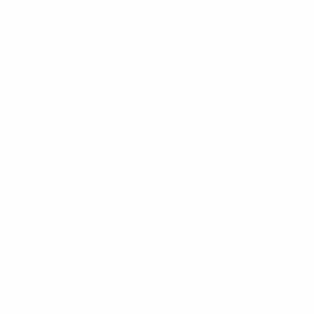
Troisième tour
Bordeaux
(FRA)
Celta
(ESP)
Club Brugge
(BEL)
Dynamo Kyiv
(UKR)
Fulham
(ENG)
Leeds
(ENG)
Lens
(FRA)
Liberec
(CZE)
Lyon
(FRA)
Maccabi Haifa
PAOK
(GRE)
Paris
(FRA)
(ISR)
Real Betis
(ESP)
Schalke
(GER)
Sturm Graz
(AUT)
Vitesse
(NED)
Deuxième tour
Alavés
(ESP)
Amica Wronki
Anorthosis
(CYP)