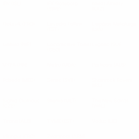
ÍBV
(ISL)
IFK Göteborg
Kairat Almaty
(SWE)
(KAZ)
Klaksvík
(FRO)
Levadia Tallinn
Liepājas Metalurgs
(EST)
(LVA)
Linfield
(NIR)
Locomotive Tbilisi
Lugano
(SUI)
(GEO)
MYPA
(FIN)
Nistru
(MDA)
Partizani
(ALB)
Pobeda
(MKD)
Senec
(SVK)
Shamrock Rovers
(IRL)
Sigma Olomouc
Sliema
(MLT)
The New Saints
(CZE)
(WAL)
Tirana
(ALB)
TVMK
(EST)
Vaduz
(LIE)
Víkingur
(FRO)
Zvartnots
(ARM)