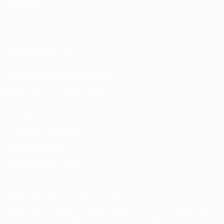
LANGUES
Français
English
Français
Deutsch
Русский
Español
Italiano
Português
SUIVEZ-NOUS SUR
Télécharger l'appli officielle
Vie privée
Conditions d'utilisation
Politique de cookies
Paramètres des cookies
© 1998-2026 UEFA. Tous droits réservés.
La désignation UEFA, le logo de l'UEFA et toutes les marques liées
aux compétitions de l'UEFA sont protégés en tant que marques