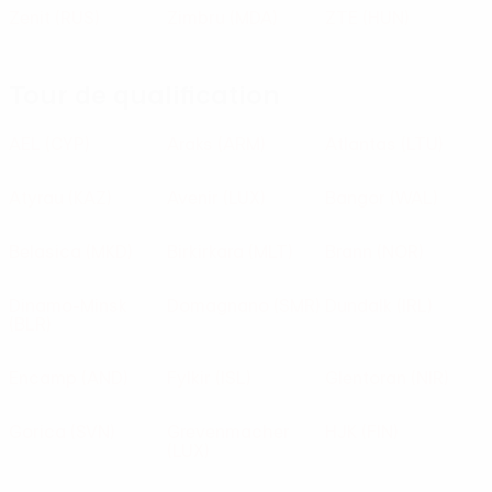
Zenit
(RUS)
Zimbru
(MDA)
ZTE
(HUN)
Tour de qualification
AEL
(CYP)
Araks
(ARM)
Atlantas
(LTU)
Atyrau
(KAZ)
Avenir
(LUX)
Bangor
(WAL)
Belasica
(MKD)
Birkirkara
(MLT)
Brann
(NOR)
Dinamo-Minsk
Domagnano
(SMR)
Dundalk
(IRL)
(BLR)
Encamp
(AND)
Fylkir
(ISL)
Glentoran
(NIR)
Gorica
(SVN)
Grevenmacher
HJK
(FIN)
(LUX)