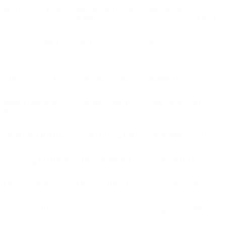
M. Tel-Aviv
(ISR)
Metalurh Donetsk
Metalurh
(UKR)
Zaporizhya
(UKR)
Mouscron
(BEL)
OB
(DEN)
Polonia Warszawa
(POL)
Primorje
(SVN)
Púchov
(SVK)
Rangers
(SCO)
Rapid Bucureşti
Sarajevo
(BIH)
Servette
(SUI)
(ROU)
Shakhtar
(UKR)
Široki Brijeg
(BIH)
Smederevo
(SRB)
Sporting CP
(POR)
Stabæk
(NOR)
Sūduva
(LTU)
Újpest
(HUN)
Utrecht
(NED)
Varaždin
(CRO)
Ventspils
(LVA)
Xanthi
(GRE)
Željezničar
(BIH)