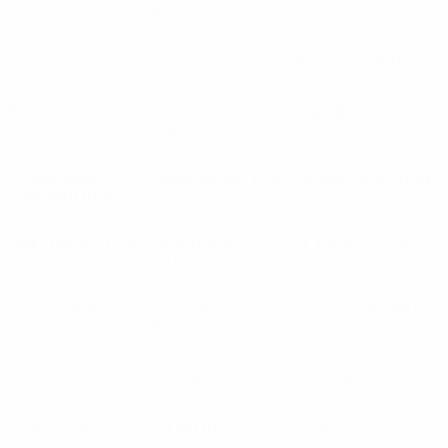
(POL)
APOEL
(CYP)
Austria Wien
(AUT)
Blackburn
(ENG)
Bremen
(GER)
Crvena Zvezda
Djurgården
(SWE)
(SRB)
FC Naţional
Fenerbahçe
(TUR)
Ferencváros
(HUN)
Bucureşti
(ROU)
GNK Dinamo
(CRO)
Grasshoppers
H. Tel-Aviv
(ISR)
(SUI)
Ipswich
(ENG)
Legia Warszawa
Levski Sofia
(BUL)
(POL)
Midtjylland
(DEN)
Parma
(ITA)
Partizan
(SRB)
Sparta Praha
(CZE)
Viking
(NOR)
Žižkov
(CZE)