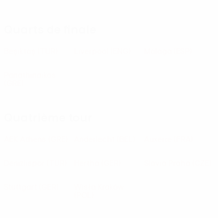
Quarts de finale
Beşiktaş
(TUR)
Liverpool
(ENG)
Málaga
(ESP)
Panathinaikos
(GRE)
Quatrième tour
AEK Athens
(GRE)
Anderlecht
(BEL)
Auxerre
(FRA)
Denizlispor
(TUR)
Hertha
(GER)
Slavia Praha
(CZE)
Stuttgart
(GER)
Wisła Kraków
(POL)