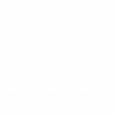
Premier tour
Aberdeen
(SCO)
AIK
(SWE)
Ankaragücü
(TUR)
Brøndby
(DEN)
Chelsea
(ENG)
Chievo
(ITA)
Copenhagen
(DEN)
CSKA Moskva
CSKA Sofia
(BUL)
(RUS)
Dinamo Tbilisi
GAK
(AUT)
Gomel
(BLR)
(GEO)
Hajduk Split
(CRO)
Heerenveen
(NED)
Iraklis
(GRE)
Kärnten
(AUT)
Kocaelispor
(TUR)
Leixões
(POR)
Litex
(BUL)
Livingston
(SCO)
Lorient
(FRA)