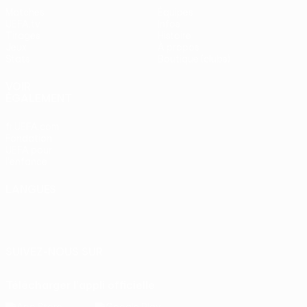
Matches
Équipes
UEFA.tv
Infos
Tirages
Histoire
Jeux
À propos
Stats
Boutique (clubs)
VOIR
ÉGALEMENT
fr.UEFA.com
Fondation
UEFA pour
l'enfance
LANGUES
Français
English
Français
Deutsch
Русский
Español
Italiano
Português
SUIVEZ-NOUS SUR
Télécharger l'appli officielle