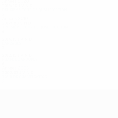
Années 2020
2019/20
J
V
N
D
Deuxième tour de qualification
2
0
1
1
Années 2010
2017/18
J
V
N
D
Troisième tour de qualification
6
4
1
1
2014/15
J
V
N
D
Barrages
2
0
0
2
2012/13
J
V
N
D
Phase de groupes
6
1
1
4
Années 2000
2002/03
J
V
N
D
Tour de qualification
2
1
0
1
UEFA Europa League