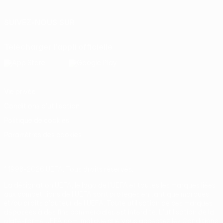
SUIVEZ-NOUS SUR
Télécharger l'appli officielle
Vie privée
Conditions d'utilisation
Politique de cookies
Paramètres des cookies
© 1998-2026 UEFA. Tous droits réservés.
La désignation UEFA, le logo de l'UEFA et toutes les marques liées
aux compétitions de l'UEFA sont protégés en tant que marques
et/ou droits d'auteur de l'UEFA. Toute utilisation de ces marques
déposées à des fins commerciales est interdite. L'utilisation de la
plate-forme UEFA.com implique que vous acceptez les Conditions