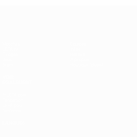
UEFA Europa League
Matches
Équipes
UEFA.tv
Infos
Tirages
Histoire
Jeux
À propos
Stats
Boutique (clubs)
VOIR
ÉGALEMENT
fr.UEFA.com
Fondation
UEFA pour
l'enfance
LANGUES
Français
English
Français
Deutsch
Русский
Español
Italiano
Português