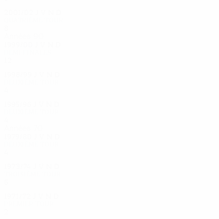
2001/02
J
V
N
D
Quatrième tour
8
3
2
3
Années 90
1999/00
J
V
N
D
Demi-finales
12
7
2
3
1998/99
J
V
N
D
Deuxième tour
4
1
2
1
1995/96
J
V
N
D
Deuxième tour
4
1
0
3
Années 70
1979/80
J
V
N
D
Deuxième tour
4
2
0
2
1973/74
J
V
N
D
Troisième tour
6
2
3
1
1971/72
J
V
N
D
Premier tour
2
1
0
1