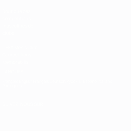
Boutique des
compétitions
masculines de
clubs
UEFA Men's Club
Competitions
Memorabilia
LANGUES
Français
English
Français
Deutsch
Русский
Español
Italiano
Português
SUIVEZ-NOUS SUR