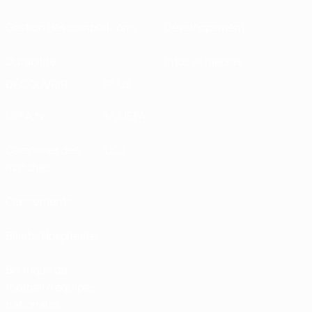
Gestion des compétitions
Développement
Durabilité
Infos et médias
DÉCOUVRIR
PLUS
UEFA.tv
MyUEFA
Calendrier des
UC3
matches
Classements
Billets/Hospitalité
Boutique du
football d'équipes
nationales