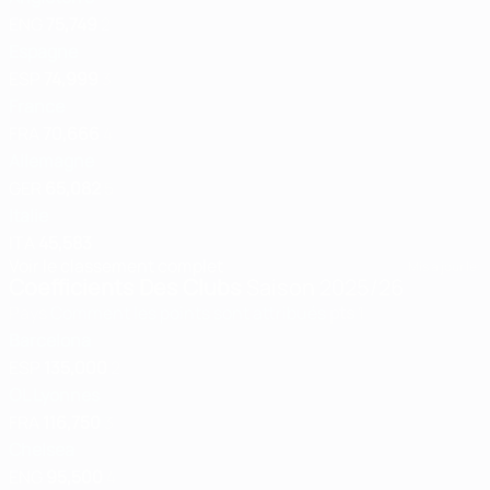
ENG
75,749
2
Espagne
ESP
74,999
3
France
FRA
70,666
4
Allemagne
GER
65,082
5
Italie
ITA
45,583
Voir le classement complet
Mis à jour le:
Coefficients Des Clubs
Saison 2025/26
Pays
Comment les points sont attribués
pts
1
Barcelona
ESP
135,000
2
OL Lyonnes
FRA
116,750
3
Chelsea
ENG
95,500
4