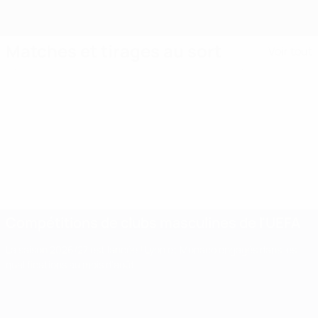
Matches et tirages au sort
Voir tout
Compétitions de clubs masculines de l'UEFA
La saison 2026/27 est lancée ! Lyon et Monaco engagés dans les
qualifications au mois d'août.
Compétitions
de clubs