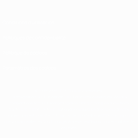
Conditions d'utilisation
Politiques de confidentialité
Politique de cookies
Paramètres des cookies
© 1998-2026 UEFA. Tous droits réservés.
La désignation UEFA, le logo de l'UEFA et toutes les marques liées aux
compétitions de l'UEFA sont protégés en tant que marques et/ou droits
d'auteur de l'UEFA. Toute utilisation de ces marques déposées à des fins
commerciales est interdite. L'utilisation de la plate-forme UEFA.com implique
que vous acceptez les Conditions générales et les Dispositions en matière de
vie privée.