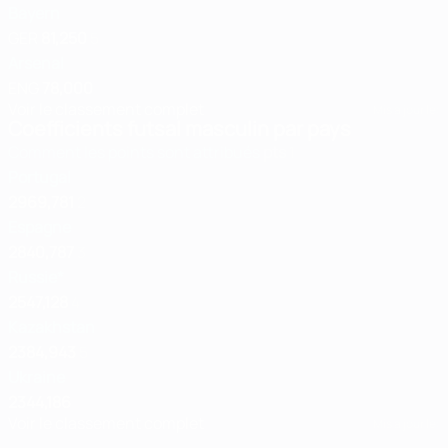
Bayern
GER
81,250
5
Arsenal
ENG
78,000
Voir le classement complet
Mis à jour le:
Coefficients futsal masculin par pays
Comment les points sont attribués
pts
1
Portugal
2969,781
2
Espagne
2840,787
3
Russie*
2547,128
4
Kazakhstan
2384,943
5
Ukraine
2344,186
Voir le classement complet
Mis à jour le: