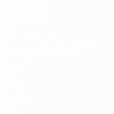
Allemagne
7
56,500
152,500
21,785
4
Portugal
5
34,500
102,500
20,500
5
Italie
7
48,000
133,000
19,000
Voir le classement complet
Mis à jour le:
Coefficients Des Clubs
- saison 2025/26
Pays
Comment les points sont attribués
pts
1
Bayern München
GER
147,500
2
Real Madrid
ESP
144,500
3
Paris
FRA
132,000
4
Liverpool
ENG
130,000
5
Inter
ITA
127,000