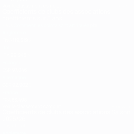
Voir le classement complet
Mis à jour le:
Coefficients de clubs des associations
-
coefficients sur 5 ans
Pays
Comment les points sont attribués
pts
1
Angleterre
ENG
119,519
2
Italie
ITA
99,946
3
Espagne
ESP
97,046
4
Allemagne
GER
92,902
5
France
FRA
83,498
Voir le classement complet
Mis à jour le:
Coefficients de clubs des associations
Saison
2025/26
Pays
Total
1
Angleterre