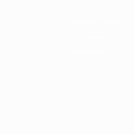
Associations nationales
Développement
Infos et médias