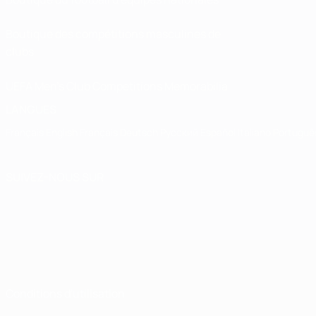
Boutique des compétitions masculines de
clubs
UEFA Men's Club Competitions Memorabilia
LANGUES
Français
English
Français
Deutsch
Русский
Español
Italiano
Portuguê
SUIVEZ-NOUS SUR
Conditions d'utilisation