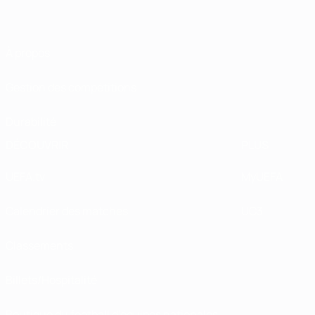
À propos
Gestion des compétitions
Durabilité
DÉCOUVRIR
PLUS
UEFA.tv
MyUEFA
Calendrier des matches
UC3
Classements
Billets/Hospitalité
Boutique du football d'équipes nationales