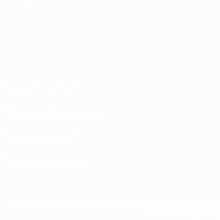
SUIVEZ-NOUS SUR
Conditions d'utilisation
Politiques de confidentialité
Politique de cookies
Paramètres des cookies
La désignation UEFA, le logo de l'UEFA et toutes les marques liées aux compétit
L'utilisation de la plate-f