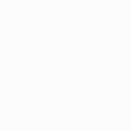
© 1998-2026 UEFA. Tous droits réservés.
ions de l'UEFA sont protégés en tant que marques et/ou droits d'auteur de l'UEFA. 
orme UEFA.com implique que vous acceptez les Conditions générales et les Dispositio