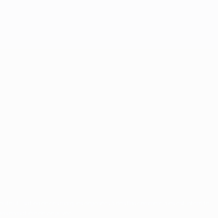
Toute utilisation de ces marques déposées à des fins commerciales est interdite.
ns en matière de vie privée.