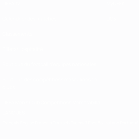
UEFA.tv
MyUEFA
Calendrier des matches
UC3
Classements
Billets/Hospitalité
Boutique du football d'équipes nationales
Boutique des compétitions masculines de
clubs
UEFA Men's Club Competitions Memorabilia
LANGUES
Français
English
Français
Deutsch
Русский
Español
Italiano
Portuguê