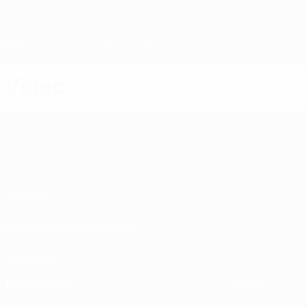
Passer
au
contenu
principal
Home
Vidéo
À propos
Gestion des compétitions
Durabilité
DÉCOUVRIR
PLUS