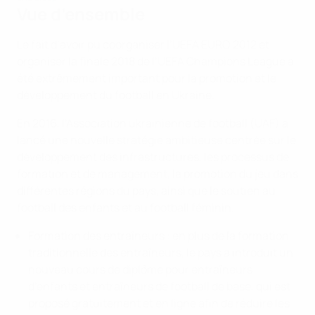
Vue d’ensemble
Le fait d’avoir pu coorganiser l’UEFA EURO 2012 et
organiser la finale 2018 de l’UEFA Champions League a
été extrêmement important pour la promotion et le
développement du football en Ukraine.
En 2016, l’Association ukrainienne de football (UAF) a
lancé une nouvelle stratégie ambitieuse centrée sur le
développement des infrastructures, les processus de
formation et de management, la promotion du jeu dans
différentes régions du pays, ainsi que le soutien au
football des enfants et au football féminin.
Formation des entraîneurs : en plus de la formation
traditionnelle des entraîneurs, le pays a introduit un
nouveau cours de diplôme pour entraîneurs
d’enfants et entraîneurs de football de base, qui est
proposé gratuitement et en ligne afin de réduire les