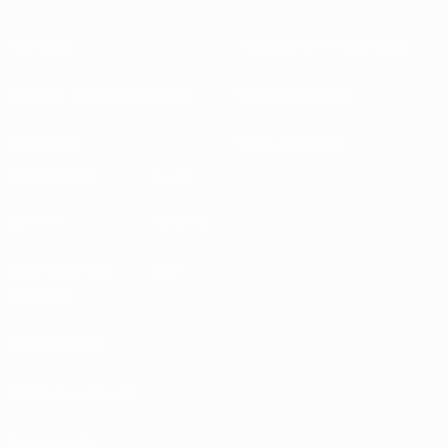
À propos
Associations nationales
Gestion des compétitions
Développement
Durabilité
Infos et médias
DÉCOUVRIR
PLUS
UEFA.tv
MyUEFA
Calendrier des
UC3
matches
Classements
Billets/Hospitalité
Boutique du