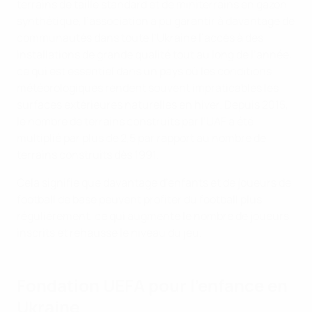
terrains de taille standard et de miniterrains en gazon
synthétique, l’association a pu garantir à davantage de
communautés dans toute l’Ukraine l’accès à des
installations de grande qualité tout au long de l’année,
ce qui est essentiel dans un pays où les conditions
météorologiques rendent souvent impraticables les
surfaces extérieures naturelles en hiver. Depuis 2015,
le nombre de terrains construits par l’UAF a été
multiplié par plus de 2,5 par rapport au nombre de
terrains construits dès 1991.
Cela signifie que davantage d’enfants et de joueurs de
football de base peuvent profiter du football plus
régulièrement, ce qui augmente le nombre de joueurs
inscrits et rehausse le niveau du jeu.
Fondation UEFA pour l’enfance en
Ukraine