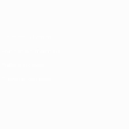
Conditions d'utilisation
Politiques de confidentialité
Politique de cookies
Paramètres des cookies
© 1998-2026 UEFA. Tous droits réservés.
La désignation UEFA, le logo de l'UEFA et toutes les marques liées aux
compétitions de l'UEFA sont protégés en tant que marques et/ou droits
d'auteur de l'UEFA. Toute utilisation de ces marques déposées à des fins
commerciales est interdite. L'utilisation de la plate-forme UEFA.com implique