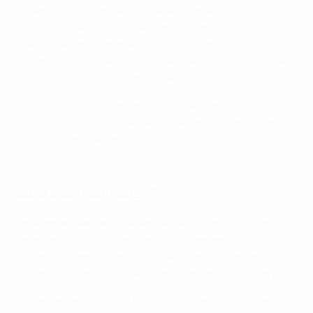
pandémie, et en partie grâce au financement
HatTrick de l’UEFA, l’UAF a pu veiller à ce que les
associations régionales reçoivent un soutien
continu, ce qui a permis la reprise rapide du football
une fois les restrictions levées.
Intégrité : l’UAF continue de lutter contre le trucage
de matches et a détecté 20 matches suspects en
2020, contre 41 en 2019.
Soutien de l’UEFA
Le
programme HatTrick de l’UEFA
, qui réinjecte les
recettes de l’EURO dans le développement du football
sur le continent, a permis à l’UAF d’améliorer ses
infrastructures de football dans l’ensemble du pays.
En se concentrant sur la construction d’une série de