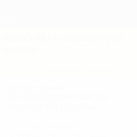
Passer
au
contenu
principal
Home
Association ukrainienne de
football
UKR
Infos
À propos
Équipes nationales
Championnat
Associations nationales
Le développement du
football en Ukraine
Après la dissolution de l’Union soviétique
au début des années 1990, l’Ukraine est