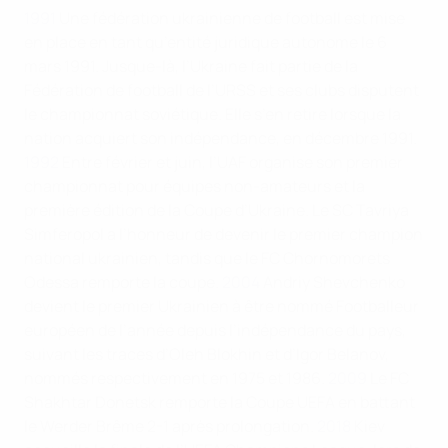
1991
Une fédération ukrainienne de football est mise
en place en tant qu’entité juridique autonome le 6
mars 1991. Jusque-là, l’Ukraine fait partie de la
Fédération de football de l’URSS et ses clubs disputent
le championnat soviétique. Elle s’en retire lorsque la
nation acquiert son indépendance, en décembre 1991.
1992
Entre février et juin, l’UAF organise son premier
championnat pour équipes non-amateurs et la
première édition de la Coupe d’Ukraine. Le SC Tavriya
Simferopol a l’honneur de devenir le premier champion
national ukrainien, tandis que le FC Chornomorets
Odessa remporte la coupe.
2004
Andriy Shevchenko
devient le premier Ukrainien à être nommé Footballeur
européen de l’année depuis l’indépendance du pays,
suivant les traces d’Oleh Blokhin et d’Igor Belanov,
nommés respectivement en 1975 et 1986.
2009
Le FC
Shakhtar Donetsk remporte la Coupe UEFA en battant
le Werder Brême 2-1 après prolongation.
2018
Kiev