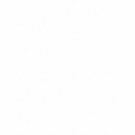
obstacles à l’inscription. Le lancement d’une
nouvelle plateforme en ligne pour les écoles de
football et les entraîneurs est également prévu, ce
qui permettra à l’association de mieux organiser
l’ensemble des programmes de formation et
d’entraînement à travers le pays.
Accroître la participation : en collaboration avec
l’équipe Grow de l’UEFA, l’UAF est en train
d’augmenter le nombre de joueurs en Ukraine, de
réorganiser les structures des championnats et de
promouvoir la participation des femmes.
Sport électronique : dans une perspective d’avenir
et par nécessité pendant la période de la pandémie,
l’UAF a investi dans le football électronique en
organisant des compétitions nationales et en
participant à l’UEFA eEURO 2021.
Assistance aux régions : malgré les effets de la