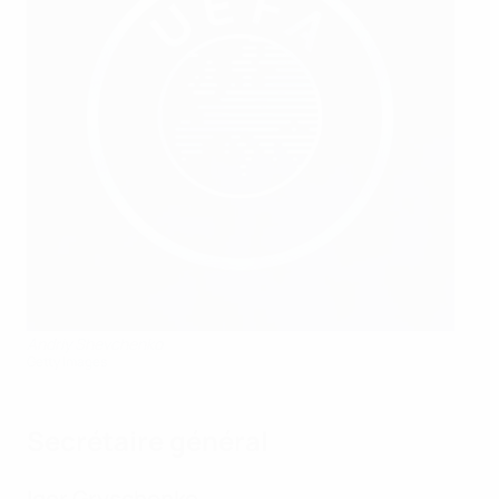
Andriy Shevchenko
Getty Images
Secrétaire général
Igor Gryschenko