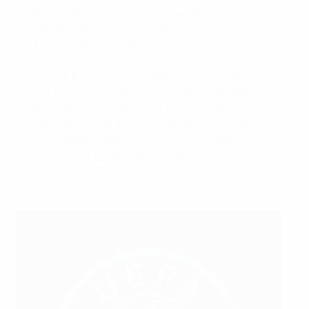
officiers de police, qui participeront à des
compétitions régionales dans le but d’atteindre la
phase finale nationale.
Outre la promotion du respect, du jeu collectif et
d’un style de vie sain, ce programme permet
d’enseigner aux officiels et aux éducateurs
comment utiliser le sport comme un outil de
sauvegarde, créant ainsi un environnement sûr
pour le sport au sein de la communauté.