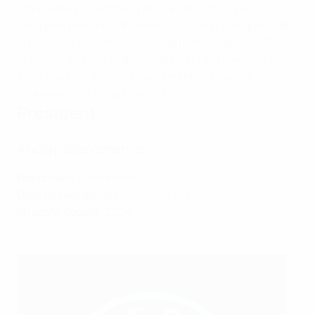
groupe de qualification pour l’EURO 2020 qui
comprend le Portugal, tenant du titre et vainqueur de
la première édition de l’UEFA Nations League.
2021
L’Ukraine atteint les quarts de finale de l’UEFA EURO
2020 mais est éliminée par l’Angleterre, future vice-
championne d’Europe.
Aujourd'hui
Président
Andriy Shevchenko
Nationalité :
ukrainienne
Date de naissance :
29 septembre 1976
En poste depuis :
2024