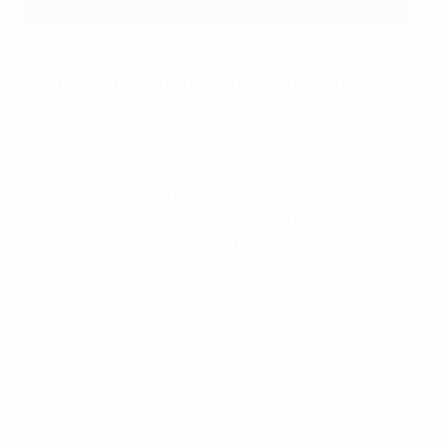
Compétitions pour équipes nationales
2006
Lors de sa première participation à la phase
finale d’un championnat majeur, l’équipe nationale
d’Ukraine atteint les quarts de finale de la Coupe du
monde de la FIFA 2006 en Allemagne.
2012
L’Ukraine
coorganise l’UEFA EURO 2012 avec la Pologne. Kiev,
Donetsk, Kharkiv et Lviv sont les quatre villes hôtes
sélectionnées en Ukraine ; en finale au Stade
olympique de Kiev, l’Espagne s’impose face à l’Italie 4-
0. L’Ukraine termine troisième de son groupe, après
avoir battu la Suède, mais s’être inclinée contre la
France et l’Angleterre.
2016
Le pays se qualifie pour son
premier EURO, mais termine dernier d’un groupe
difficile en perdant ses trois matches.
2019
Sous la
direction de Shevchenko, l’Ukraine est en tête d’un