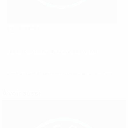
Igor Gryshchenko
©UAF
Site de l’Association ukrainienne de football
© 1998-2026 UEFA. All rights reserved.
Mis à jour le: jeudi 9 août 2018
À voir aussi