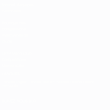
football d'équipes
nationales
Boutique des
compétitions
masculines de
clubs
UEFA Men's Club
Competitions
Memorabilia
LANGUES
Français
English
Français
Deutsch
Русский
Español
Italiano
Português
SUIVEZ-NOUS SUR