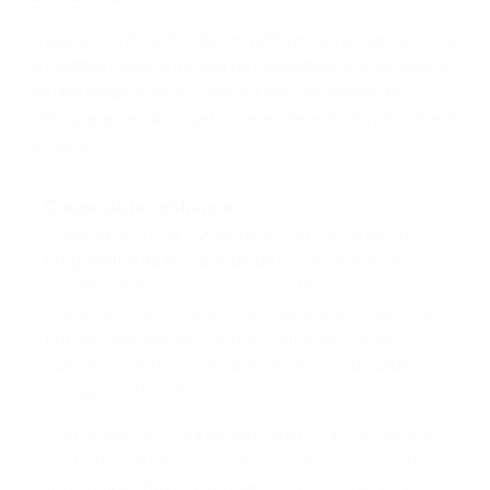
Créée en 2015, la Fondation UEFA pour l’enfance utilise
le football comme moyen de contribuer à améliorer la
vie des enfants en soutenant des centaines de
campagnes et de projets menés dans toute l’Europe et
au-delà.
Coupe de la confiance
Créée en 2019, la Coupe de la confiance est un
programme de prévention de la criminalité qui
rassemble des policiers, des professeurs
d’éducation physique et des adolescents dans le
but de favoriser des relations amicales et de
confiance entre les enfants et les responsables
de l’application des lois.
Avec le soutien supplémentaire d’UNICEF Ukraine,
l’initiative se poursuivra en 2021 et 2022, créant
100 équipes mixtes d’enfants, dirigées par des