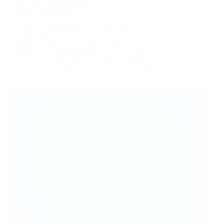
Jeudi 16 octobre 2025
Atleti 0-1
Man Utd
, Julia Zigiotti Olme
Bayern München
2-1 Juventus, Pernille Harder
Paris SG 1-2
Real Madrid
, Naomie Feller
Benfica 0-2
Arsenal
, Mariona Caldentey