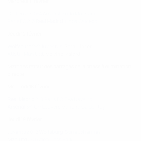
Mercredi 11 février
OH Leuven 0-4
Arsenal
, Frida Maanum
Paris FC 2-3
Real Madrid
, Linda Caicedo
Jeudi 12 février
Wolfsburg
2-2 Juventus
, Sarai Linder
Atleti - Man Utd
, Melvine Malard
Matches retour des barrages de la phase à élimination
directe
Mercredi 18 février
Real Madrid
2-0 Paris FC, Eva Navarro
Arsenal
3-1 OH Leuven, Mariona Caldentey
Jeudi 19 février
Juventus 0-2
Wolfsburg
, Stina Johannes
Man Utd
2-0 Atleti, Jess Park