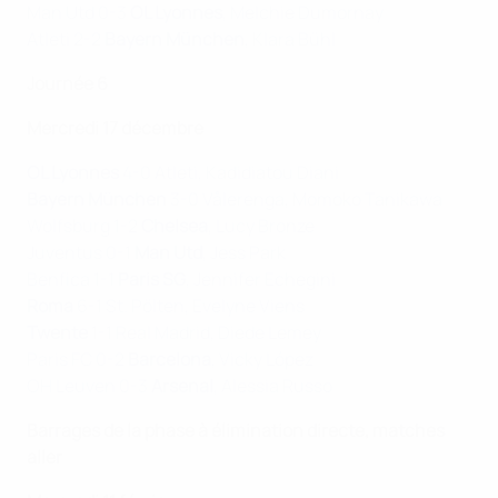
Man Utd 0-3
OL Lyonnes
, Melchie Dumornay
Atleti 2-2
Bayern München
, Klara Bühl
Journée 6
Mercredi 17 décembre
OL Lyonnes
4-0 Atleti, Kadidiatou Diani
Bayern München
3-0 Vålerenga, Momoko Tanikawa
Wolfsburg 1-2
Chelsea
, Lucy Bronze
Juventus 0-1
Man Utd
, Jess Park
Benfica 1-1
Paris SG
, Jennifer Echegini
Roma
6-1 St. Pölten, Evelyne Viens
Twente
1-1 Real Madrid, Diede Lemey
Paris FC 0-2
Barcelona
, Vicky López
OH Leuven 0-3
Arsenal
, Alessia Russo
Barrages de la phase à élimination directe, matches
aller