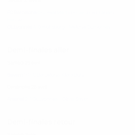
FC Barcelona
6-0 Real Madrid – Caroline Graham
Hansen
OL Lyonnes
4-0 Wolfsburg – Melchie Dumornay
Demi-finales aller
Samedi 25 avril
Bayern
1-1 FC Barcelona, Klara Bühl
Dimanche 26 avril
Arsenal
2-1 OL Lyonnes – Olivia Smith
Demi-finales retour
Samedi 2 mai