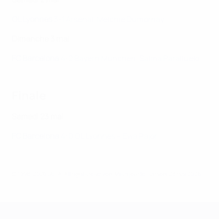
OL Lyonnes
3-1 Arsenal, Melchie Dumornay
Dimanche 3 mai
FC Barcelona
4-2 Bayern München, Salma Paralluelo
Finale
Samedi 23 mai
FC Barcelona
4-0 OL Lyonnes – Ewa Pajor
© 1998-2026 UEFA. All rights reserved.
Mis à jour le: samedi 23 mai 2026
UEFA Women's Champions League