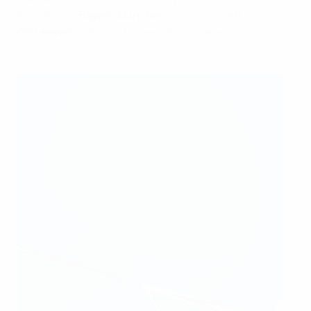
Paris SG 1-3
Bayern München
, Franziska Kett
OH Leuven
1-1 Roma, Lowiese Seynhaeve