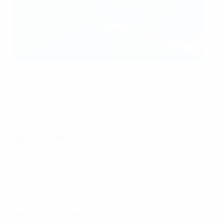
Naomie Feller (Real Madrid) a été Joueuse du match lors de
la Journée 2
UEFA via Getty Images
Journée 3
Mardi 11 novembre 2025
Roma 0-1
Vålerenga
, Stine Brekken
OL Lyonnes
3-1 Wolfsburg, Ada Hegerberg
Real Madrid
1-1 Paris FC, Caroline Weir
St. Pölten 0-6
Chelsea
, Catarina Macario
Mercredi 12 novembre 2025