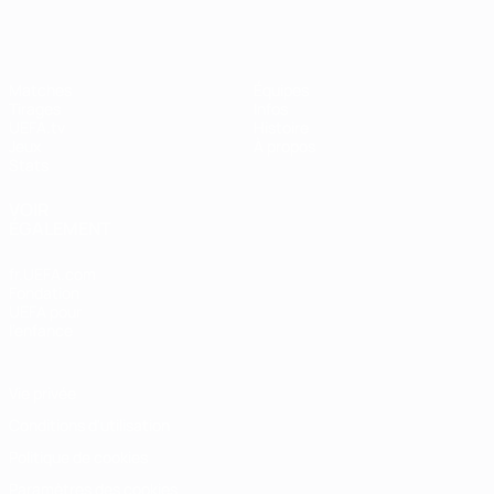
Matches
Équipes
Tirages
Infos
UEFA.tv
Histoire
Jeux
À propos
Stats
VOIR
ÉGALEMENT
fr.UEFA.com
Fondation
UEFA pour
l'enfance
Vie privée
Conditions d'utilisation
Politique de cookies
Paramètres des cookies