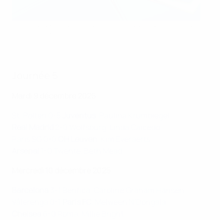
Ellie Carpenter (Chelsea) pose avec son prix de Joueuse du
match lors de la Journée 4
UEFA via Getty Images
Journée 5
Mardi 9 décembre 2025
St. Pölten 0-5
Juventus
, Paulina Krumbiegel
Real Madrid
2-0 Wolfsburg, Linda Caicedo
Paris SG 0-0
OH Leuven
, Kim Everaerts
Arsenal
1-0 Twente, Beth Mead
Mercredi 10 décembre 2025
Barcelona
3-1 Benfica, Caroline Graham Hansen
Vålerenga 0-1
Paris FC
, Melween N’Dongala
Chelsea
6-0 Roma, Millie Bright