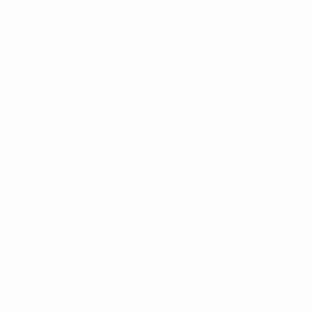
Barcelona
3-0 OH Leuven, Vicky López
Bayern München
3-2 Arsenal, Klara Bühl
Benfica
1-1 Twente, Christy Ucheibe
Man Utd
2-1 Paris SG, Jayde Riviere
Atleti 1-2
Juventus
, Estela Carbonell
Journée 4
Mercredi 19 novembre 2025
Juventus 3-3
OL Lyonnes
, Wendie Renard
Wolfsburg
5-2 Man Utd, Lineth Beerensteyn
Paris FC
2-0 Benfica, Anaele Le Moguedec
Vålerenga
2-2 St. Pölten, Olaug Tvedten
Arsenal
2-1 Real Madrid, Alessia Russo
Jeudi 20 novembre 2025
Twente 0-4
Atleti
, Amaiur Sarriegi
Chelsea
1-1 Barcelona, Ellie Carpenter