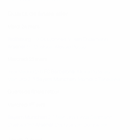
Quarts de finale aller
Mardi 24 mars
Wolfsburg
1-0 OL Lyonnes, Vivien Endemann
Arsenal
3-1 Chelsea, Alessia Russo
Mercredi 25 mars
Real Madrid 2-6
FC Barcelona
, Alexia Putellas
Man Utd 2-3
Bayern München
, Momoko Tanikawa
Quarts de finale retour
er
Mercredi 1
avril
Bayern München
2-1 Man Utd, Linda Dallmann
Chelsea 1-0
Arsenal
, Daphne van Domselaar
Jeudi 2 avril