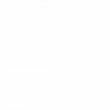
techniques de l’UEFA lors de chaque match décide qui
mérite d’être la Joueuse du match, un trophée officiel
étant remis à l’heureuse élue après le coup de sifflet
final. Les équipes en gras (ci-dessous) sont celles de la
joueuse sélectionnée.
Consulte ton score Fantasy !
Phase de ligue
Journée 1
Mardi 7 octobre 2025
Juventus
2-1 Benfica, Cecilia Salvai
Arsenal 1-2
OL Lyonnes
, Melchie Dumornay
Barcelona
7-1 Bayern München, Alexia Putellas