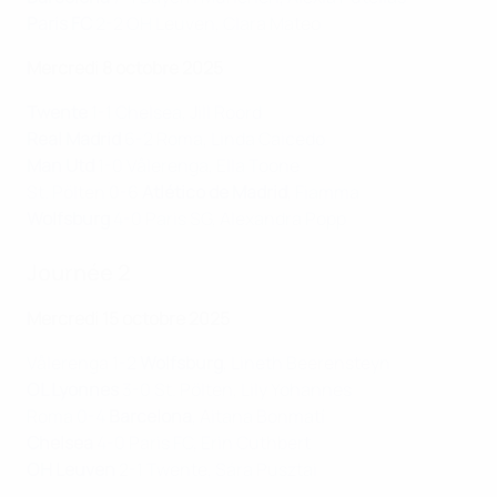
Paris FC
2-2 OH Leuven, Clara Mateo
Mercredi 8 octobre 2025
Twente
1-1 Chelsea, Jill Roord
Real Madrid
6-2 Roma, Linda Caicedo
Man Utd
1-0 Vålerenga, Ella Toone
St. Pölten 0-6
Atlético de Madrid
, Fiamma
Wolfsburg
4-0 Paris SG, Alexandra Popp
Journée 2
Mercredi 15 octobre 2025
Vålerenga 1-2
Wolfsburg
, Lineth Beerensteyn
OL Lyonnes
3-0 St. Pölten, Lily Yohannes
Roma 0-4
Barcelona
, Aitana Bonmatí
Chelsea
4-0 Paris FC, Erin Cuthbert
OH Leuven
2-1 Twente, Sára Pusztai