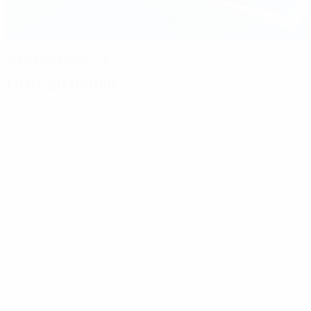
📺 Le Barça par K.-O.
Fiche du match