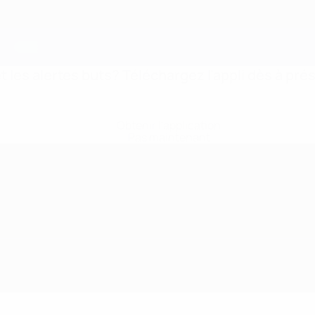
 les alertes buts? Téléchargez l'appli dès à pré
Obtenir l'application
Pas maintenant