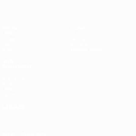
Matches
Équipes
UEFA.tv
Infos
Tirages
Histoire
Jeux
À propos
Stats
Boutique (clubs)
VOIR
ÉGALEMENT
fr.UEFA.com
Fondation
UEFA pour
l'enfance
LANGUES
Français
English
Français
Deutsch
Русский
Español
Italiano
Português
SUIVEZ-NOUS SUR