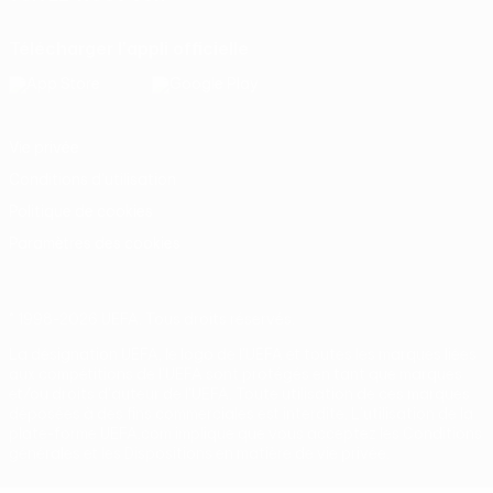
Télécharger l'appli officielle
Vie privée
Conditions d'utilisation
Politique de cookies
Paramètres des cookies
© 1998-2026 UEFA. Tous droits réservés.
La désignation UEFA, le logo de l'UEFA et toutes les marques liées
aux compétitions de l'UEFA sont protégés en tant que marques
et/ou droits d'auteur de l'UEFA. Toute utilisation de ces marques
déposées à des fins commerciales est interdite. L'utilisation de la
plate-forme UEFA.com implique que vous acceptez les Conditions
générales et les Dispositions en matière de vie privée.