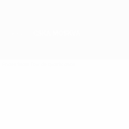
CSKA Moskva
VAINQUEUR
Accueil
Matches
Groupes
Stats
Clubs
Phase finale
Tour de qualification