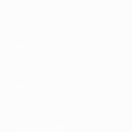
Matches
Équipes
UEFA.tv
Infos
Tirages
Histoire
Jeux
À propos
Stats
Boutique (clubs)
VOIR
ÉGALEMENT
fr.UEFA.com
Fondation
UEFA pour
l'enfance
LANGUES
Français
English
Français
Deutsch
Русский
Español
Italiano
Português
SUIVEZ-NOUS SUR
Télécharger l'appli officielle