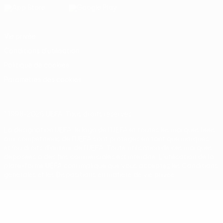
Vie privée
Conditions d'utilisation
Politique de cookies
Paramètres des cookies
© 1998-2026 UEFA. Tous droits réservés.
La désignation UEFA, le logo de l'UEFA et toutes les marques liées
aux compétitions de l'UEFA sont protégés en tant que marques
et/ou droits d'auteur de l'UEFA. Toute utilisation de ces marques
déposées à des fins commerciales est interdite. L'utilisation de la
plate-forme UEFA.com implique que vous acceptez les Conditions
générales et les Dispositions en matière de vie privée.