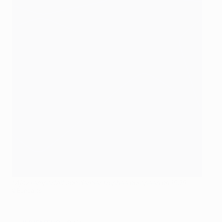
L'Ajax remportait son dernier trophée européen en 1995
©Bongarts