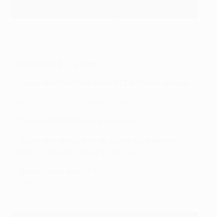
2007, dernier sacre européen du Milan
©Getty Images
-. BARCELONE
- 14 titres
•
Coupe des champions/UEFA Champions League :
5
(
1991/92
,
2005/06
,
2008/09
,
2010/11
,
2014/15
)
•
Coupe UEFA/UEFA Europa League :
0
•
Coupe des vainqueurs de coupe européenne :
4
(1978/79, 1981/82, 1988/89, 1996/97)
•
Super Coupe de l'UEFA :
5 (
1992
,
1997
,
2009
,
2011
,
2015
)