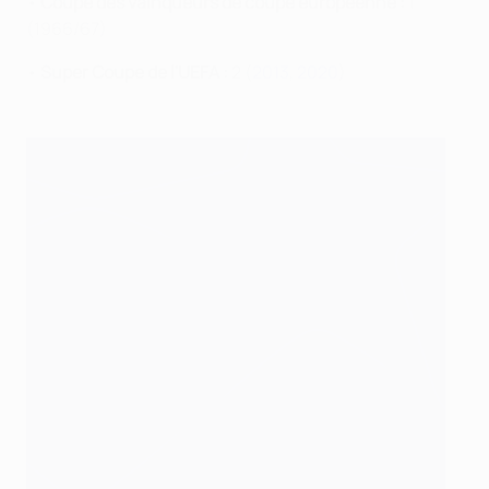
•
Coupe des vainqueurs de coupe européenne :
1
(1966/67)
•
Super Coupe de l'UEFA :
2 (
2013
,
2020
)