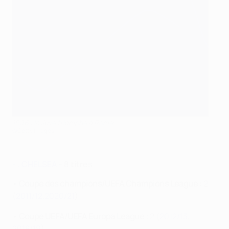
1996 : la Juve triomphe à Rome
©Getty Images
- . CHELSEA
- 8 titres
•
Coupe des champions/UEFA Champions League :
2
(
2011/12
,
2020/21
)
•
Coupe UEFA/UEFA Europa League :
2 (
2012/13
,
2018/19
)