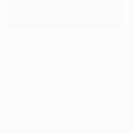
Chelsea touche la gloire à Porto
POOL/AFP via Getty Images
- . SÉVILLE
- 8 titres
•
Coupe des champions/UEFA Champions League :
0
•
Coupe UEFA/UEFA Europa League :
7 (
2005/06
,
2006/07
,
2013/14
,
2014/15
,
2015/16
,
2019/20
,
2022/23
)
•
Coupe des vainqueurs de coupe européenne :
0
•
Super Coupe de l'UEFA :
1 (
2006
)