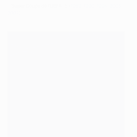
•
Super Coupe de l'UEFA :
5 (
1989
,
1990
,
1994
,
2003
,
2007
)