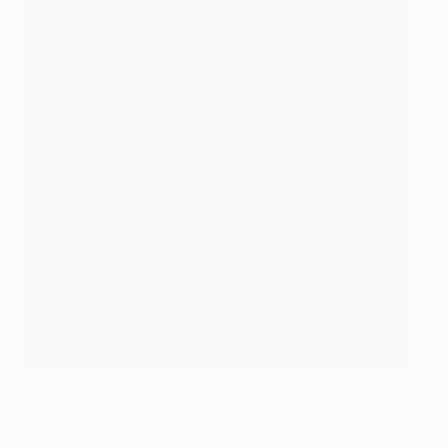
Le Barça a battu la Juve en finale de C1 2015
©Getty Images