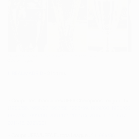
Le Real compte 21 titres UEFA à son palmarès
©Getty Images
1. REAL MADRID
- 21 titres
•
Coupe des champions/UEFA Champions League :
14
(
1955/56
,
1956/57
,
1957/58
,
1958/59
,
1959/60
,
1965/66
,
1997/98
,
1999/00
,
2001/02
,
2013/14
,
2015/16
,
2016/17
,
2017/18
,
2021/22
)
•
Coupe UEFA/UEFA Europa League :
2 (
1984/85
,