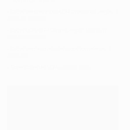
- . JUVENTUS
- 8 titres
•
Coupe des champions/UEFA Champions League :
2
(
1984/85
,
1995/96
)
•
Coupe UEFA/UEFA Europa League :
3 (
1976/77
,
1989/90
,
1992/93
)
•
Coupe des vainqueurs de coupe européenne :
1
(1983/84)
•
Super Coupe de l'UEFA :
2 (
1984
,
1996
)