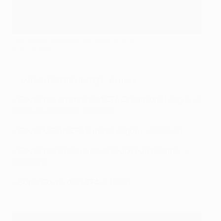
L'Inter a été champion d'Europe en 2010
©Getty Images
- . MANCHESTER UNITED
- 6 titres
•
Coupe des champions/UEFA Champions League :
3
(
1967/68
,
1998/99
,
2007/08
)
•
Coupe UEFA/UEFA Europa League :
1 (
2016/17
)
•
Coupe des vainqueurs de coupe européenne :
1
(1990/91)
•
Super Coupe de l'UEFA :
1 (
1991
)