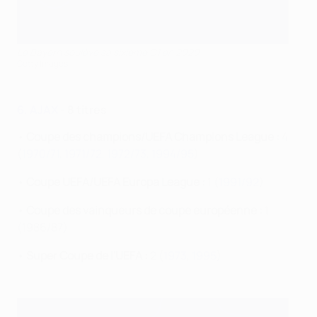
Le Bayern soulève sa sixième C1 en 2020
Getty Images
6. AJAX
- 8 titres
•
Coupe des champions/UEFA Champions League :
4
(
1970/71
,
1971/72
,
1972/73
,
1994/95
)
•
Coupe UEFA/UEFA Europa League :
1 (
1991/92
)
•
Coupe des vainqueurs de coupe européenne :
1
(1986/87)
•
Super Coupe de l'UEFA :
2 (
1973
,
1995
)