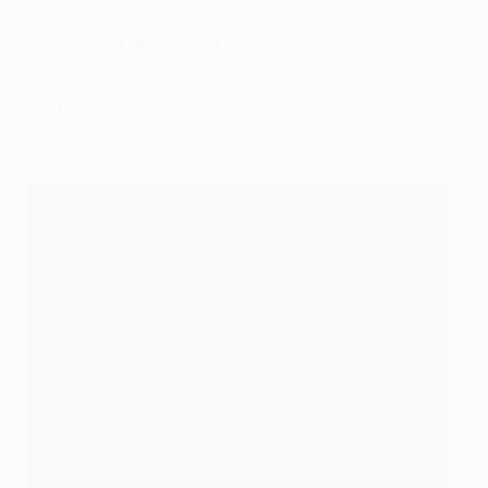
•
Coupe des vainqueurs de coupe européenne :
2
(1970/71, 1997/98)
•
Super Coupe de l'UEFA :
2 (
1998
,
2021
)