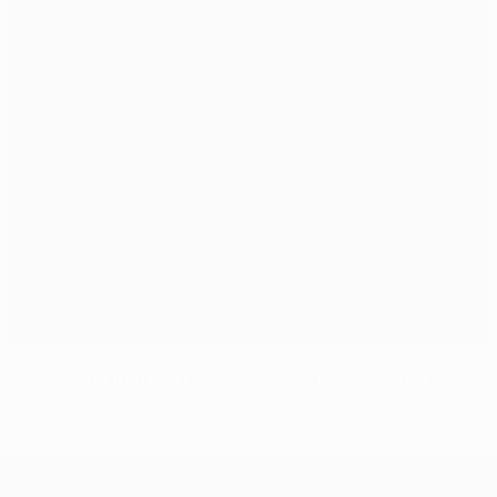
Meilleurs buteurs d'Europe, choisis ton classement
UEFA Champions League