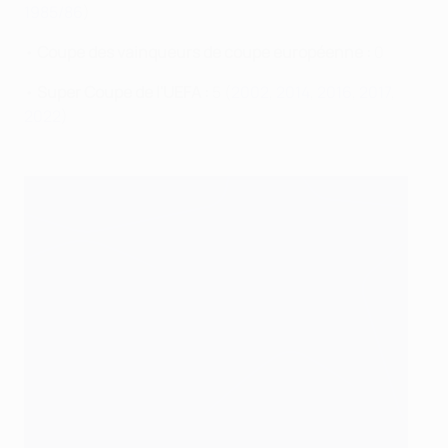
1985/86
)
•
Coupe des vainqueurs de coupe européenne :
0
•
Super Coupe de l'UEFA :
5 (
2002
,
2014
,
2016
,
2017
,
2022
)