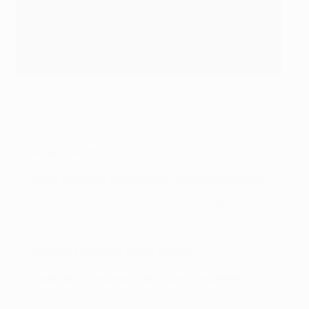
Karim Benzema et ses coéquipiers soulèvent le trophée à
Paris
AFP via Getty Images
2. MILAN
- 14 titres
•
Coupe des champions/UEFA Champions League :
7
(
1962/63
,
1968/69
,
1988/89
,
1989/90
,
1993/94
,
2002/03
,
2006/07
)
•
Coupe UEFA/UEFA Europa League
: 0
•
Coupe des vainqueurs de coupe européenne :
2
(1967/68, 1972/73)