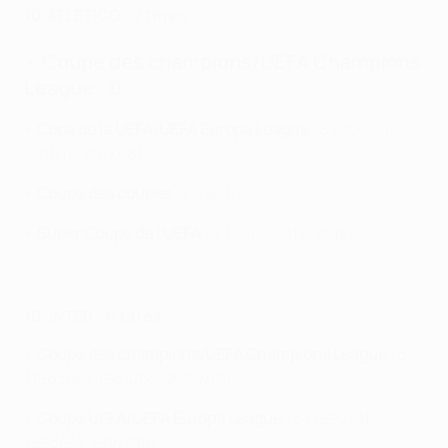
10.ATLÉTICO
- 7 titres
•
Coupe des champions/UEFA Champions
League :
0
•
Copa de la UEFA/UEFA Europa League :
3 (
2009/10
,
2011/12
,
2
017/18
)
•
Coupe des coupes :
1 (1961/62)
•
Super Coupe de l'UEFA :
3 (
2010
,
2012
,
2018
)
Atlético 3-0 Marseille
10. INTER
- 6 titres
•
Coupe des champions/UEFA Champions League :
3
(
1963/64
,
1964/65
,
2009/10
)
•
Coupe UEFA/UEFA Europa League :
3 (
1990/91
,
1993/94
,
1997/98
)