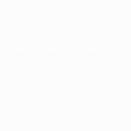
4. LIVERPOOL
- 13 titres
•
Coupe des champions/UEFA Champions League :
6
(
1976/77
,
1977/78
,
1980/81
,
1983/84
,
2004/05
,
2018/19
)
•
Coupe UEFA/UEFA Europa League :
3 (
1972/73
,
1975/76
,
2000/01
)
•
Coupe des vainqueurs de coupe européenne :
0
•
Super Coupe de l'UEFA :
4 (
1977
,
2001
,
2005
,
2019
)
Liverpool, les victoires en finale
5. BAYERN MUNICH
- 10 titres
•
Coupe des champions/UEFA Champions League :
6
(
1973/74
,
1974/75
,
1975/76
,
2000/01
,
2012/13
,
2019/20
)
•
Coupe UEFA/UEFA Europa League :
1 (
1995/96
)