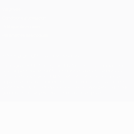
Vie privée
Conditions d'utilisation
Politique de cookies
Paramètres des cookies
© 1998-2026 UEFA. Tous droits réservés.
La désignation UEFA, le logo de l'UEFA et toutes les marques liées
aux compétitions de l'UEFA sont protégés en tant que marques
et/ou droits d'auteur de l'UEFA. Toute utilisation de ces marques
déposées à des fins commerciales est interdite. L'utilisation de la
plate-forme UEFA.com implique que vous acceptez les Conditions
générales et les Dispositions en matière de vie privée.