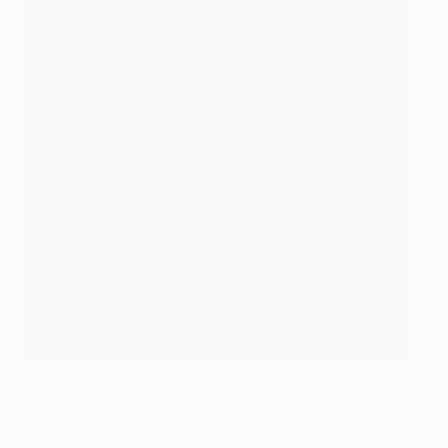
Paul Pogba et le premier trophée d'UEFA Europa League
pour Manchester United
©Getty Images