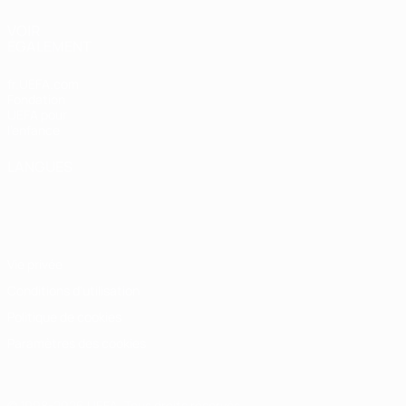
VOIR
ÉGALEMENT
fr.UEFA.com
Fondation
UEFA pour
l'enfance
LANGUES
Français
English
Français
Deutsch
Русский
Español
Italiano
Português
Vie privée
Conditions d'utilisation
Politique de cookies
Paramètres des cookies
© 1998-2026 UEFA. Tous droits réservés.