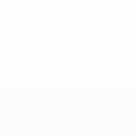
barcelonais Josep Guardiola. "Je remporte ce trophée
pour la deuxième fois. J'ai de la chance d'avoir été
choisi pour encadrer de si grands joueurs. Ils ont
beaucoup travaillé, fait de grands sacrifices." Son
homologue du Shakhtar, Mircea Lucescu, regrettait un
"manque d'expérience" et ajoutait : "Ce n'est pas
dramatique de perdre contre une grande équipe
comme Barcelone, mais ce n'est pas une raison pour se
réjouir."
Super Coupe de l'UEFA
Match
Histoire
Vidéo
À propos
Infos
Boutique
Guide de l'évènement