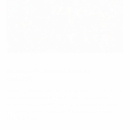
Barcelone remporte la Super Coupe de l'UEFA pour la troisième
fois
Getty Images
Barcelone 1-0 FC Shakhtar Donetsk, a.p.
e
(Pedro 115
)
Il a fallu jouer la prolongation et attendre la 115e minute
pour que le remplaçant Pedro Rodríguez vienne à bout
de la résistance du FC Shakhtar Donetsk et donne au
FC Barcelona sa troisième victoire en Super Coupe de
l'UEFA, à Monaco.