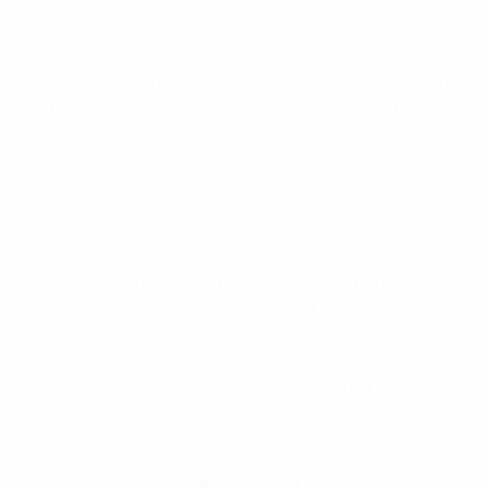
Premier club espagnol auteur d'un triplé en 2008/09,
le Barça débutait la nouvelle saison en remportant un
titre. Mais les hommes de Josep Guardiola n'ont pas eu
la tâche facile face à une défense du Shakhtar bien
affûtée, et malgré une possession de balle largement
supérieure.
Le tenant de la Coupe UEFA, premier club ukrainien
sacré dans la compétition depuis le FC Dynamo Kyiv en
1975, obligeait à jouer la prolongation – et peut-être
même, semblait-il, les tirs au but. Mais Pedro ne
l'entendait pas de cette oreille. À la suite d'un échange
de passes avec l'infatigable Lionel Messi, il battait le
portier du Shakhtar, Andriy Pyatov, sur un tir à ras de
terre. Le Barça ajoutait un nouveau trophée à son
palmarès.
"C'est une grande soirée", déclarait l'entraîneur