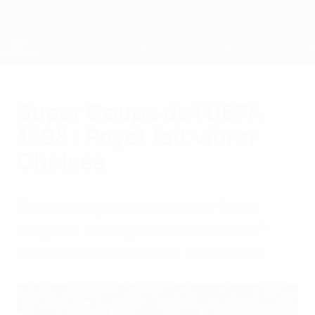
Passer
au
contenu
principal
Super Coupe de l'UEFA
Super Coupe de l'UEFA
1998 : Poyet fait vibrer
Chelsea
Chelsea remporte sa première Super
e
Coupe de l'UEFA grâce à un but à la 81
minute de Gustavo Poyet face au Real.