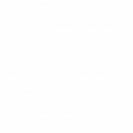
Les deux clubs s'étaient déjà croisés en 1971, en finale
de la Coupe des Coupes, où Chelsea s'était imposé
(tot. 3-2). Pourtant, la redite ne semblait pas acquise,
eu égard à un démarrage puissant des champions
d'Europe.
Madrid, forte de sa sixième Coupe des clubs
champions européens arrachée à la Juventus à
Amsterdam, manquait deux fois d'ouvrir le score grâce
à Raúl González, avant que Fernando Hierro envoie son
coup franc sur le cadre à 12 minutes de la pause.
Pierluigi Casiraghi et Zola avaient semblé isolés sur le
front anglais en première mi-temps, mais les
Londoniens se reprenaient après la reprise. Illgner
captait un tir de Celestine Babayaro, puis Frank
Lebœuf faisait trembler le poteau sur un tir brossé. En
fin de compte, Poyet inscrivait le but décisif.