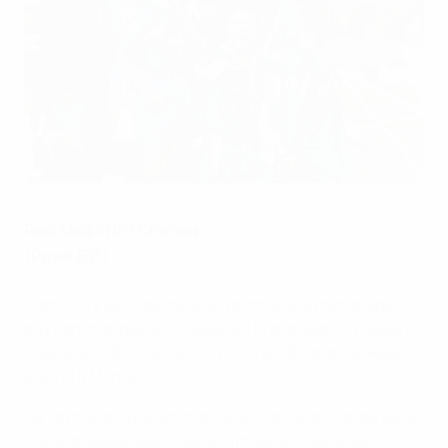
Dennis Wise (Chelsea) et ses coéquipiers fêtent la victoire
Popperfoto via Getty Images
Real Madrid
0-1
Chelsea
e
(Poyet 83
)
Gianluca Vialli a terminé un premier été mémorable
aux commandes de Chelsea en brandissant la Super
Coupe de l'UEFA, suite à la victoire 1-0 contre le Real
Madrid à Monaco.
Sa formation avait enchaîné la victoire en Coupe de la
Ligue anglaise avec celle en finale de Coupe des