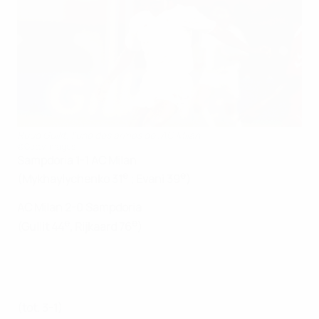
Ruud Gullit, l'une des armes de l'AC Milan
©Getty Images
Sampdoria 1-1 AC Milan
e
e
(Mykhaylychenko 31
; Evani 39
)
AC Milan 2-0 Sampdoria
e
e
(Gullit 44
, Rijkaard 76
)
(tot. 3-1)