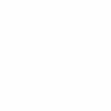
Après avoir remporté son premier titre en 1989, l'AC
Milan est devenu le premier club à décrocher la Super
Coupe de l'UEFA deux années consécutives,
triomphant de la Sampdoria (tot. 3-1). C'était
également la première fois que deux équipes du même
pays se disputaient la Super Coupe de l'UEFA.
Milan s'était qualifié pour la finale en remportant sa
deuxième Coupe des clubs champions européens
consécutive, une victoire 1-0 face à Benfica lors de la
finale à Vienne. La Sampdoria avait décroché la Coupe
des vainqueurs de coupe de l'UEFA grâce à deux buts
inscrits par Gianluca Vialli en prolongation face à
Anderlecht à Göteborg (2-0).
Les deux équipes n'ont pas su se départager lors du
match aller à Gênes (1-1). Olexiy Mykhailychenko
e
ouvrait le score à la 31
minute mais Alberico Evani, qui
avait inscrit le but décisif lors de la victoire de Milan en