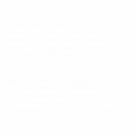
Super Coupe de l'UEFA 1989 (tot. 2-1) , égalisait huit
minutes plus tard.
Comme en 1989, un match nul 1-1 lors du match aller
préparait le terrain pour la victoire de Milan. Marco van
Basten avait trouvé le chemin des filets lors de l'édition
1989 de la compétition et deux autres vedettes
néerlandaises de Milan allaient jouer un rôle
déterminant lors du match retour, un an plus tard au
stade Renato dall'Ara de Bologne.
Ruud Gullit, qui était alors à l'apogée de sa carrière,
inscrivait le premier but à la dernière minute de la
première période et les derniers espoirs de la
e
Sampdoria étaient anéantis à la 76
minute lorsque
Frank Rijkaard en ajoutait un second pour amener le
score de la soirée à 2-0.