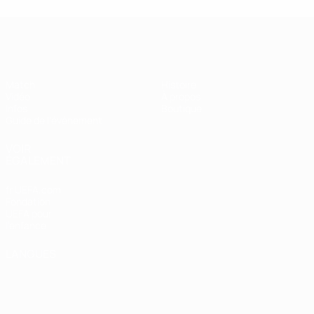
Super Coupe de l'UEFA
Match
Histoire
Vidéo
À propos
Infos
Boutique
Guide de l'évènement
VOIR
ÉGALEMENT
fr.UEFA.com
Fondation
UEFA pour
l'enfance
LANGUES
Français
English
Français
Deutsch
Русский
Español
Italiano
Português