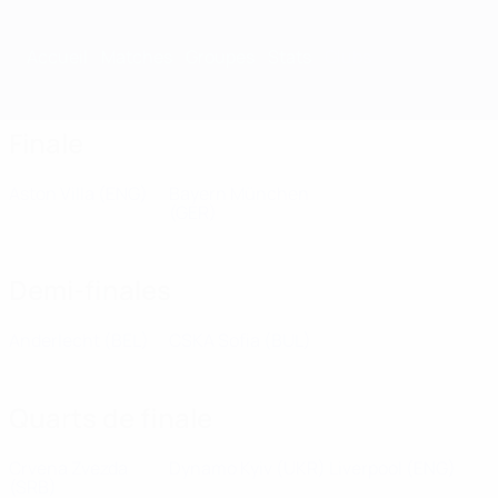
Accueil
Matches
Groupes
Stats
Clubs
Finale
Aston Villa
(ENG)
Bayern München
(GER)
Demi-finales
Anderlecht
(BEL)
CSKA Sofia
(BUL)
Quarts de finale
Crvena Zvezda
Dynamo Kyiv
(UKR)
Liverpool
(ENG)
(SRB)