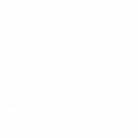
U. Craiova
(ROU)
Deuxième tour
Austria Wien
(AUT)
AZ Alkmaar
(NED)
Baník Ostrava
(CZE)
Benfica
(POR)
Berlin
(GER)
Glentoran
(NIR)
Juventus
(ITA)
KB
(DEN)
Premier tour
Athlone
(IRL)
Celtic
(SCO)
Ferencváros
(HUN)
Hibernians
(MLT)
Olympiacos
(GRE)
Omonia
(CYP)