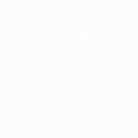
Matches
Équipes
UEFA.tv
Infos
Tirages
Histoire
Jeux
À propos
Stats
Boutique (clubs)
VOIR
ÉGALEMENT
fr.UEFA.com
Fondation
UEFA pour
l'enfance
LANGUES
Français
English
Français
Deutsch
Русский
Español
Italiano
Português
العربية
SUIVEZ-NOUS SUR