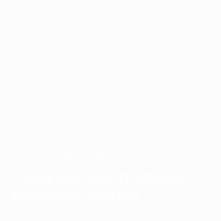
1989/90
1988/89
1987/88
1986/87
1985/86
1984/85
1983/84
1982/83
1981/82
1980/81
1979/80
1978/79
1977/78
1976/77
1975/76
1974/75
1973/74
1972/73
1971/72
1970/71
1969/70
1968/69
1967/68
1966/67
1965/66
1964/65
1963/64
1962/63
1961/62
1960/61
1959/60
1958/59
1957/58
1956/57
1955/56
Aston Villa
VAINQUEUR
Coupe des clubs champions
européens 1981/82