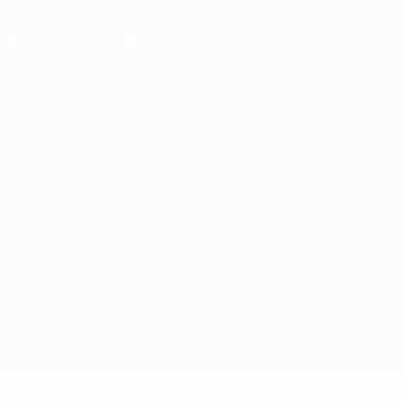
Télécharger l'appli officielle
Vie privée
Conditions d'utilisation
Politique de cookies
Paramètres des cookies
© 1998-2026 UEFA. Tous droits réservés.
La désignation UEFA, le logo de l'UEFA et toutes les marques liées
aux compétitions de l'UEFA sont protégés en tant que marques
et/ou droits d'auteur de l'UEFA. Toute utilisation de ces marques
déposées à des fins commerciales est interdite. L'utilisation de la
plate-forme UEFA.com implique que vous acceptez les Conditions
générales et les Dispositions en matière de vie privée.