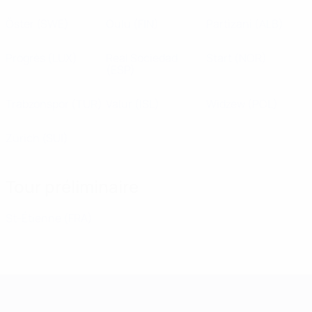
Öster
(SWE)
Oulu
(FIN)
Partizani
(ALB)
Progrès
(LUX)
Real Sociedad
Start
(NOR)
(ESP)
Trabzonspor
(TUR)
Valur
(ISL)
Widzew
(POL)
Zürich
(SUI)
Tour préliminaire
St-Étienne
(FRA)
UEFA Champions League