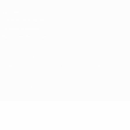
Vie privée
Conditions d'utilisation
Politique de cookies
Paramètres des cookies
© 1998-2026 UEFA. Tous droits réservés.
La désignation UEFA, le logo de l'UEFA et toutes les marques liées
aux compétitions de l'UEFA sont protégés en tant que marques
et/ou droits d'auteur de l'UEFA. Toute utilisation de ces marques
déposées à des fins commerciales est interdite. L'utilisation de la
plate-forme UEFA.com implique que vous acceptez les Conditions
générales et les Dispositions en matière de vie privée.