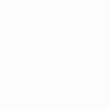
1989/90
1988/89
1987/88
1986/87
1985/86
1984/85
1983/84
1982/83
1981/82
1980/81
1979/80
1978/79
1977/78
1976/77
1975/76
1974/75
1973/74
1972/73
1971/72
1970/71
1969/70
1968/69
1967/68
1966/67
1965/66
1964/65
1963/64
1962/63
1961/62
1960/61
1959/60
1958/59
1957/58
1956/57
1955/56
Bayern München
VAINQUEUR
Coupe des clubs champions
européens 1973/74