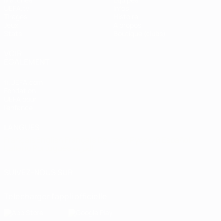
UEFA.tv
Infos
Tirages
Histoire
Jeux
À propos
Stats
Boutique (clubs)
VOIR
ÉGALEMENT
fr.UEFA.com
Fondation
UEFA pour
l'enfance
LANGUES
Français
English
Français
Deutsch
Русский
Español
Italiano
Português
العربية
SUIVEZ-NOUS SUR
Télécharger l'appli officielle