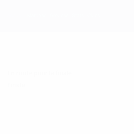
Accueil
Matches
Groupes
Stats
Clubs
En route pour la finale
Finale