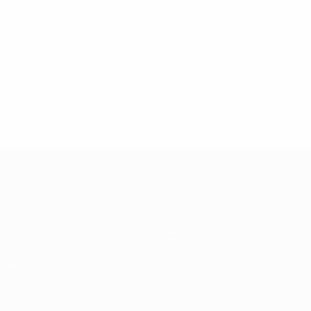
Matches
Van Himst
Best
5
9
joués
120
Mašek
Kidd
5
9
UEFA Champions League
Matches
Équipes
UEFA.tv
Infos
Tirages
Histoire
Jeux
À propos
Stats
Boutique (clubs)
VOIR