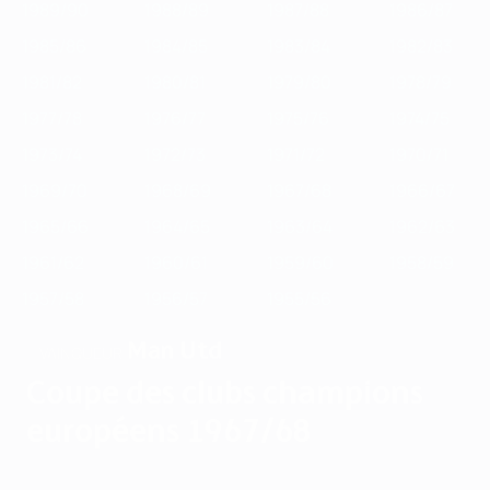
1989/90
1988/89
1987/88
1986/87
1985/86
1984/85
1983/84
1982/83
1981/82
1980/81
1979/80
1978/79
1977/78
1976/77
1975/76
1974/75
1973/74
1972/73
1971/72
1970/71
1969/70
1968/69
1967/68
1966/67
1965/66
1964/65
1963/64
1962/63
1961/62
1960/61
1959/60
1958/59
1957/58
1956/57
1955/56
Man Utd
VAINQUEUR
Coupe des clubs champions
européens 1967/68