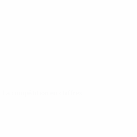
La compétition en chiffres
Stats
Meilleurs
Plus grand nombre
clés
buteurs
de matches
Buts
Eusébio
B. Charlton
162
6
9