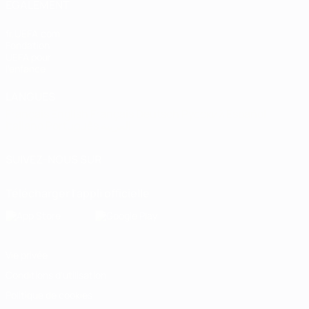
ÉGALEMENT
fr.UEFA.com
Fondation
UEFA pour
l'enfance
LANGUES
Français
English
Français
Deutsch
Русский
Español
Italiano
Português
العربية
SUIVEZ-NOUS SUR
Télécharger l'appli officielle
Vie privée
Conditions d'utilisation
Politique de cookies