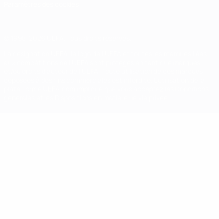
Paramètres des cookies
© 1998-2026 UEFA. Tous droits réservés.
La désignation UEFA, le logo de l'UEFA et toutes les marques liées
aux compétitions de l'UEFA sont protégés en tant que marques
et/ou droits d'auteur de l'UEFA. Toute utilisation de ces marques
déposées à des fins commerciales est interdite. L'utilisation de la
plate-forme UEFA.com implique que vous acceptez les Conditions
générales et les Dispositions en matière de vie privée.