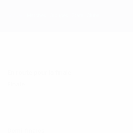
Accueil
Matches
Groupes
Stats
Clubs
En route pour la finale
Finale
Demi-finales