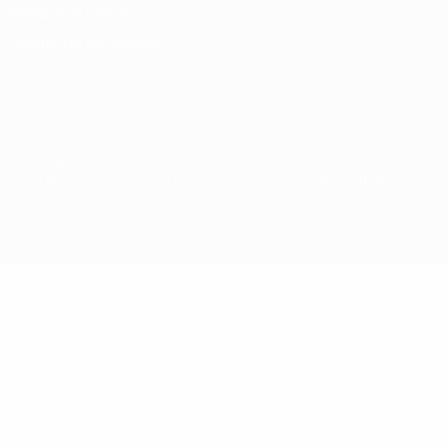
Politique de cookies
Paramètres des cookies
© 1998-2026 UEFA. Tous droits réservés.
La désignation UEFA, le logo de l'UEFA et toutes les marques liées
aux compétitions de l'UEFA sont protégés en tant que marques
et/ou droits d'auteur de l'UEFA. Toute utilisation de ces marques
déposées à des fins commerciales est interdite. L'utilisation de la
plate-forme UEFA.com implique que vous acceptez les Conditions
générales et les Dispositions en matière de vie privée.