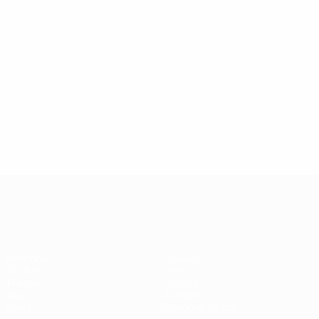
362
13
Ronaldo
17
Matches
Miranda
13
joués
Ibrahimović
250
10
Koke
13
Messi
8
UEFA Champions League
Matches
Équipes
UEFA.tv
Infos
Tirages
Histoire
Jeux
À propos
Stats
Boutique (clubs)