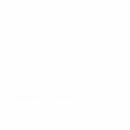
La compétition en chiffres
Stats
Meilleurs
Plus grand nombre
clés
buteurs
de matches
Buts
Cristiano
Casillas