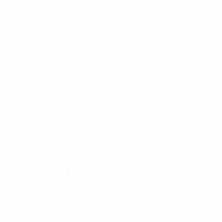
VOIR
ÉGALEMENT
fr.UEFA.com
Fondation
UEFA pour
l'enfance
LANGUES
Français
English
Français
Deutsch
Русский
Español
Italiano
Português
العربية
SUIVEZ-NOUS SUR
Télécharger l'appli officielle
Vie privée
Conditions d'utilisation