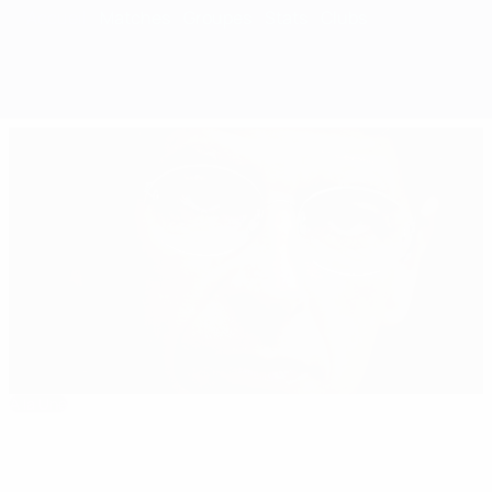
Accueil
Matches
Groupes
Stats
Clubs
À la Une
Arsène d'Arsenal
Le meilleur de la saison
01:40
00:40
01:19