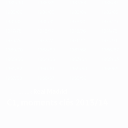
1989/90
1988/89
1987/88
1986/87
1985/86
1984/85
1983/84
1982/83
1981/82
1980/81
1979/80
1978/79
1977/78
1976/77
1975/76
1974/75
1973/74
1972/73
1971/72
1970/71
1969/70
1968/69
1967/68
1966/67
1965/66
1964/65
1963/64
1962/63
1961/62
1960/61
1959/60
1958/59
1957/58
1956/57
1955/56
Real Madrid
VAINQUEUR
C1, moments clés 2013/14