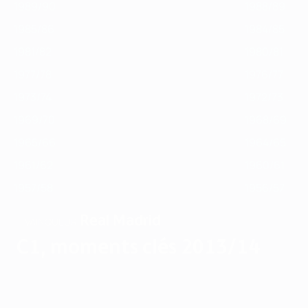
1989/90
1988/89
1985/86
1984/85
1981/82
1980/81
1977/78
1976/77
1973/74
1972/73
1969/70
1968/69
1965/66
1964/65
1961/62
1960/61
1957/58
1956/57
Real Madrid
VAINQUEUR
C1, moments clés 2013/14