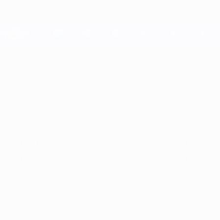
Passer
au
contenu
Champions League officielle
principal
Scores &amp; Fantasy foot en direct
UEFA Champions League
En
2025/26
2024/25
2023/24
2022/23
2021/22
2020/21
20
vedette
2025/26
2024/25
2021/22
2020/21
2017/18
2016/17
2013/14
2012/13
2009/10
2008/09
2005/06
2004/05
2001/02
2000/01
1997/98
1996/97
1993/94
1992/93