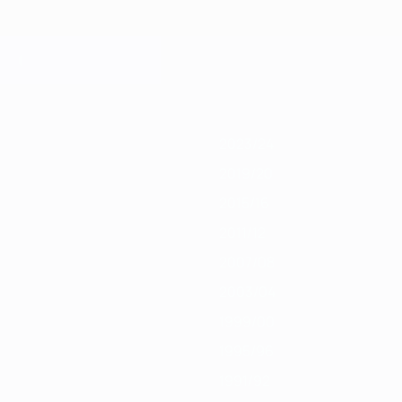
19/20
2018/19
2017/18
2016/17
2015/16
2014/15
2013/14
2012/13
201
2023/24
2019/20
2015/16
2011/12
2007/08
2003/04
1999/00
1995/96
1991/92