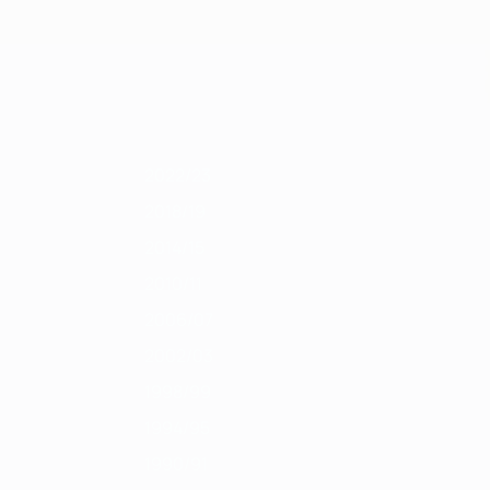
Obtenir
1/12
2010/11
2009/10
2008/09
2007/08
2006/07
2005/06
2004/
2022/23
2018/19
2014/15
2010/11
2006/07
2002/03
1998/99
1994/95
1990/91