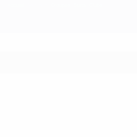
Accueil
Matches
Groupes
Stats
Clubs
Matches - 2013/14