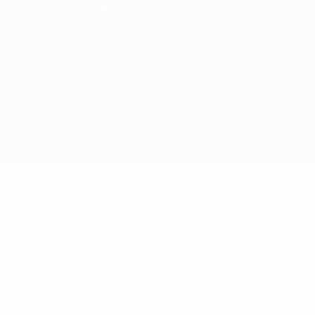
Paramètres des cookies
© 1998-2026 UEFA. Tous droits réservés.
La désignation UEFA, le logo de l'UEFA et toutes les marques liées
aux compétitions de l'UEFA sont protégés en tant que marques
et/ou droits d'auteur de l'UEFA. Toute utilisation de ces marques
déposées à des fins commerciales est interdite. L'utilisation de la
plate-forme UEFA.com implique que vous acceptez les Conditions
générales et les Dispositions en matière de vie privée.