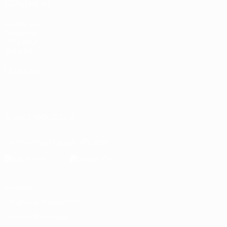
ÉGALEMENT
fr.UEFA.com
Fondation
UEFA pour
l'enfance
LANGUES
Français
English
Français
Deutsch
Русский
Español
Italiano
Português
العربية
SUIVEZ-NOUS SUR
Télécharger l'appli officielle
Vie privée
Conditions d'utilisation
Politique de cookies