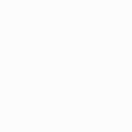
Passer
au
contenu
Champions League officielle
Obtenir
principal
Scores &amp; Fantasy foot en direct
UEFA Champions League
En
2025/26
2024/25
2023/24
2022/23
2021/22
2020/21
20
vedette
2025/26
2024/25
2023/24
2022/23
2021/22
2020/21
2019/20
2018/19
2017/18
2016/17
2015/16
2014/15
2013/14
2012/13
2011/12
2010/11
2009/10
2008/09
2007/08
2006/07
2005/06
2004/05
2003/04
2002/03
2001/02
2000/01
1999/00
1998/99
1997/98
1996/97
1995/96
1994/95
1993/94
1992/93
1991/92
1990/91