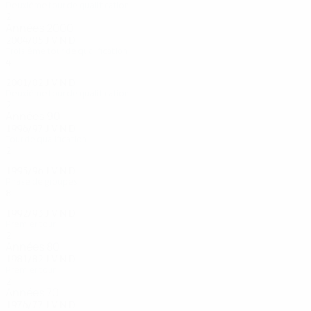
Deuxième tour de qualification
2
0
2
0
Années 2000
2004/05
J
V
N
D
Troisième tour de qualification
4
2
0
2
2001/02
J
V
N
D
Deuxième tour de qualification
2
0
2
0
Années 90
1996/97
J
V
N
D
Tour de qualification
2
0
1
1
1995/96
J
V
N
D
Phase de groupes
8
2
3
3
1992/93
J
V
N
D
Premier tour
2
0
1
1
Années 80
1981/82
J
V
N
D
Premier tour
2
1
0
1
Années 70
1976/77
J
V
N
D