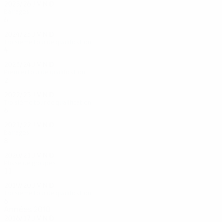
2025/26
J
V
N
D
Barrages
6
4
1
1
2024/25
J
V
N
D
Troisième tour de qualification
4
2
1
1
2023/24
J
V
N
D
Premier tour de qualification
2
0
1
1
2022/23
J
V
N
D
Troisième tour de qualification
6
2
2
2
2021/22
J
V
N
D
Barrages
8
5
0
3
2020/21
J
V
N
D
Phase de groupes
11
3
3
5
2019/20
J
V
N
D
Troisième tour de qualification
6
3
2
1
Années 2010
2016/17
J
V
N
D