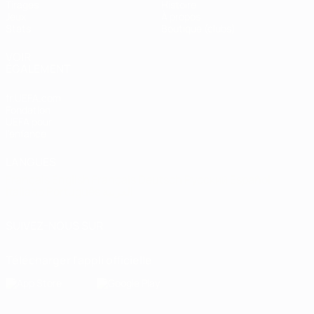
Tirages
Histoire
Jeux
À propos
Stats
Boutique (clubs)
VOIR
ÉGALEMENT
fr.UEFA.com
Fondation
UEFA pour
l'enfance
LANGUES
Français
English
Français
Deutsch
Русский
Español
Italiano
Português
العربية
SUIVEZ-NOUS SUR
Télécharger l'appli officielle