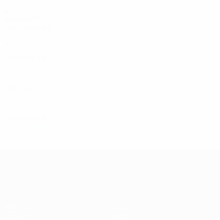
Deuxième tour
4
3
0
1
Années 60
1969/70
J
V
N
D
Deuxième tour
4
1
0
3
1968/69
J
V
N
D
Premier tour
2
0
0
0
1965/66
J
V
N
D
Quarts de finale
6
3
2
1
1963/64
J
V
N
D
Tour préliminaire
2
1
0
1
UEFA Champions League
Matches
Équipes
UEFA.tv
Infos