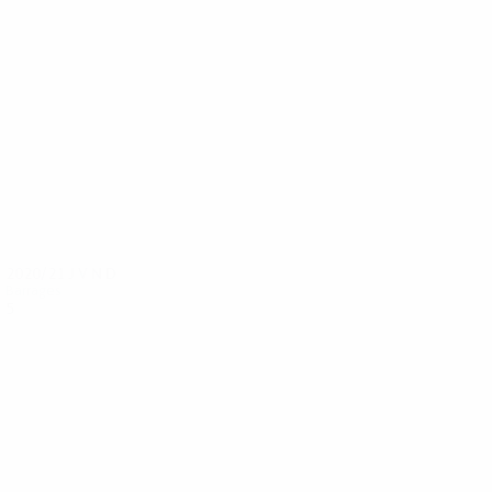
18
18
Demetriou
Erotocritou
2020/21
J
V
N
D
Barrages
5
2
2
1