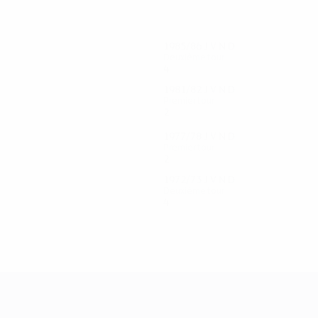
1985/86
J
V
N
D
Deuxième tour
4
2
0
2
1981/82
J
V
N
D
Premier tour
2
0
0
2
1977/78
J
V
N
D
Premier tour
2
0
0
2
1972/73
J
V
N
D
Deuxième tour
4
1
0
3