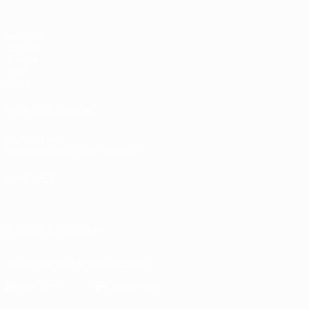
Matches
UEFA.tv
Tirages
Jeux
Stats
VOIR ÉGALEMENT
fr.UEFA.com
Fondation UEFA pour l'enfance
LANGUES
Français
English
Français
Deutsch
Русский
Español
Italiano
SUIVEZ-NOUS SUR
Télécharger l'appli officielle