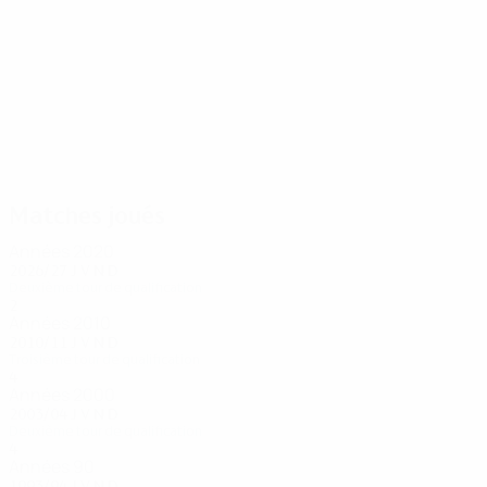
25
25
Mavris
Georgiou
Matches joués
Années 2020
2026/27
J
V
N
D
Deuxième tour de qualification
2
1
1
0
Années 2010
2010/11
J
V
N
D
Troisième tour de qualification
4
2
1
1
Années 2000
2003/04
J
V
N
D
Deuxième tour de qualification
4
1
2
1
Années 90
1993/94
J
V
N
D