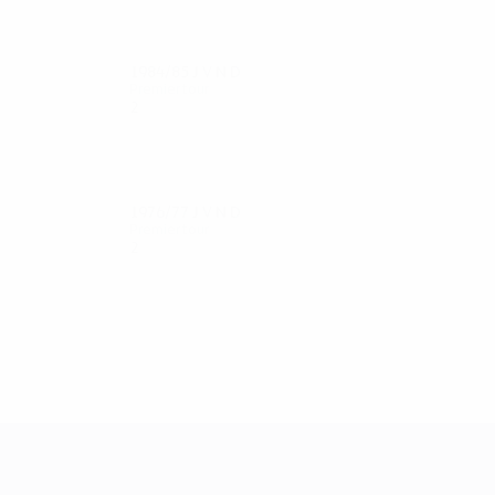
1984/85
J
V
N
D
Premier tour
2
1
0
1
1976/77
J
V
N
D
Premier tour
2
0
1
1