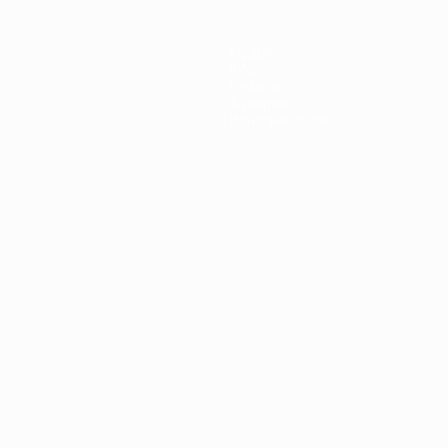
Équipes
Infos
Histoire
À propos
Boutique (clubs)
Português
العربية