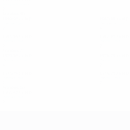
Tour préliminaire
2
1
0
1
Années 80
1989/90
J
V
N
D
1987/88
J
V
N
D
Premier tour
Deuxième tour
2
0
0
2
4
1
3
0
1983/84
J
V
N
D
1982/83
J
V
N
D
Premier tour
Premier tour
2
1
0
1
2
1
0
1
Années 70
1979/80
J
V
N
D
1978/79
J
V
N
D
Deuxième tour
Premier tour
4
2
0
2
2
1
0
1
1975/76
J
V
N
D
1974/75
J
V
N
D
Premier tour
Premier tour
2
1
0
1
2
0
0
0
Années 60
1966/67
J
V
N
D
Premier tour
2
0
0
2
UEFA Champions League