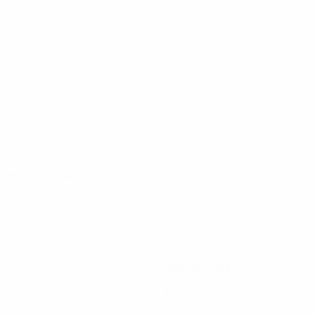
22
18
Kanaris
Kaiafas
2021/22
J
V
N
D
Deuxième tour de qualification
2
0
0
2
2001/02
J
V
N
D
Deuxième tour de qualification
2
0
1
1