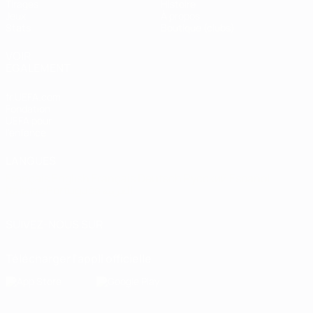
Tirages
Histoire
Jeux
À propos
Stats
Boutique (clubs)
VOIR
ÉGALEMENT
fr.UEFA.com
Fondation
UEFA pour
l'enfance
LANGUES
Français
English
Français
Deutsch
Русский
Español
Italiano
Português
العربية
SUIVEZ-NOUS SUR
Télécharger l'appli officielle