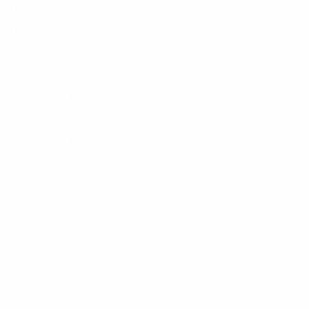
2013/14
J
V
N
D
Phase de groupes
10
3
3
4
Années 2000
2006/07
J
V
N
D
Troisième tour de qualification
2
0
1
1
2003/04
J
V
N
D
Troisième tour de qualification
2
0
1
1
Années 90
1993/94
J
V
N
D
Deuxième tour
4
1
0
3
1992/93
J
V
N
D
Deuxième tour
4
2
0
2
1991/92
J
V
N
D
Premier tour
2
1
0
1
Années 80
1986/87
J
V
N
D
Deuxième tour
4
2
1
1