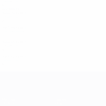
Premier tour
4
1
0
3
Années 60
1969/70
J
V
N
D
Premier tour
2
0
0
2
1963/64
J
V
N
D
Tour préliminaire
3
1
0
2
1962/63
J
V
N
D
Premier tour
4
3
0
1
1961/62
J
V
N
D
Premier tour
4
1
2
1
UEFA Champions League
Matches
Équipes
UEFA.tv
Infos