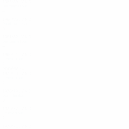
1985/86
J
V
N
D
Deuxième tour
4
2
1
1
1984/85
J
V
N
D
Quarts de finale
6
3
2
1
1981/82
J
V
N
D
Deuxième tour
4
1
1
2
1980/81
J
V
N
D
Premier tour
2
0
1
1
Années 70
1979/80
J
V
N
D
Premier tour
2
0
1
1
1978/79
J
V
N
D
Demi-finales
8
3
2
3
1976/77
J
V
N
D
Premier tour
2
1
0
1
1970/71
J
V
N
D