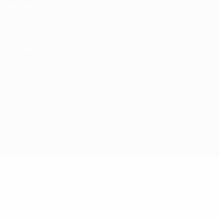
Vie privée
Conditions d'utilisation
Politique de cookies
Paramètres des cookies
© 1998-2026 UEFA. Tous droits réservés.
La désignation UEFA, le logo de l'UEFA et toutes les marques liées
aux compétitions de l'UEFA sont protégés en tant que marques
et/ou droits d'auteur de l'UEFA. Toute utilisation de ces marques
déposées à des fins commerciales est interdite. L'utilisation de la
plate-forme UEFA.com implique que vous acceptez les Conditions
générales et les Dispositions en matière de vie privée.