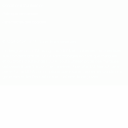
Conditions d'utilisation
Politique de cookies
Paramètres des cookies
© 1998-2026 UEFA. Tous droits réservés.
La désignation UEFA, le logo de l'UEFA et toutes les marques liées
aux compétitions de l'UEFA sont protégés en tant que marques
et/ou droits d'auteur de l'UEFA. Toute utilisation de ces marques
déposées à des fins commerciales est interdite. L'utilisation de la
plate-forme UEFA.com implique que vous acceptez les Conditions
générales et les Dispositions en matière de vie privée.