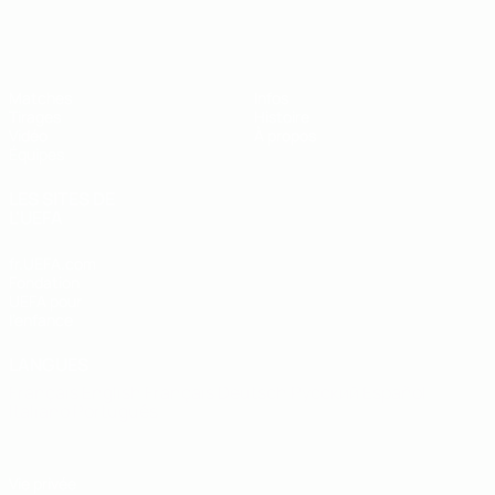
EURO des moins de 19 ans de l’UEFA
Matches
Infos
Tirages
Histoire
Vidéo
À propos
Équipes
LES SITES DE
L'UEFA
fr.UEFA.com
Fondation
UEFA pour
l'enfance
LANGUES
Français
English
Français
Deutsch
Русский
Español
Italiano
Português
Vie privée