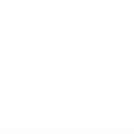
* Suspendue jusqu'à nouvel ordre. <a
href='https://fr.uefa.com/insideuefa/mediaservices/media
148df3adfcb7-1e200e38ed6f-1000--fifa-uefa-suspendem-
equipas-e-seleccoes-russas-de-todas-as-prov/' >En
savoir plus</a>