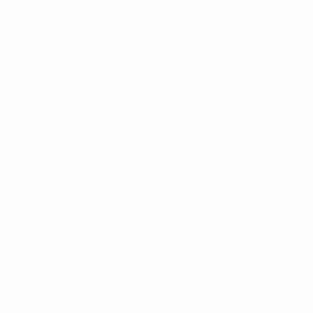
EURO des moins de 19 ans de l’UEFA
Matches
Infos
Tirages
Histoire
Vidéo
À propos
Équipes
LES SITES DE
L'UEFA
fr.UEFA.com
Fondation
UEFA pour
l'enfance
LANGUES
Français
English
Français
Deutsch
Русский
Español
Italiano
Português
Vie privée