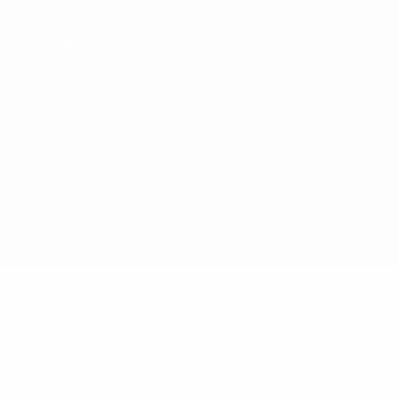
Conditions d'utilisation
Politique de cookies
Paramètres des cookies
© 1998-2026 UEFA. Tous droits réservés.
La désignation UEFA, le logo de l'UEFA et toutes les marques liées
aux compétitions de l'UEFA sont protégés en tant que marques
et/ou droits d'auteur de l'UEFA. Toute utilisation de ces marques
déposées à des fins commerciales est interdite. L'utilisation de la
plate-forme UEFA.com implique que vous acceptez les Conditions
générales et les Dispositions en matière de vie privée.