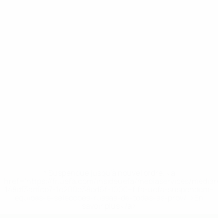
* Suspendue jusqu'à nouvel ordre. <a
href='https://fr.uefa.com/insideuefa/mediaservices/media
148df3adfcb7-1e200e38ed6f-1000--fifa-uefa-suspendem-
equipas-e-seleccoes-russas-de-todas-as-prov/' >En
savoir plus</a>