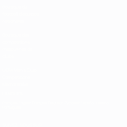
Boutique du
football d'équipes
nationales
Boutique des
compétitions
masculines de
clubs
UEFA Men's Club
Competitions
Memorabilia
LANGUES
Français
English
Français
Deutsch
Русский
Español
Italiano
Português
SUIVEZ-NOUS SUR