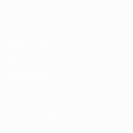
Conditions d'utilisation
Politiques de confidentialité
Politique de cookies
Paramètres des cookies
© 1998-2026 UEFA. Tous droits réservés.
La désignation UEFA, le logo de l'UEFA et toutes les marques liées aux
compétitions de l'UEFA sont protégés en tant que marques et/ou droits
d'auteur de l'UEFA. Toute utilisation de ces marques déposées à des fins