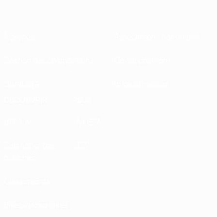
À propos
Associations nationales
Gestion des compétitions
Développement
Durabilité
Infos et médias
DÉCOUVRIR
PLUS
UEFA.tv
MyUEFA
Calendrier des
UC3
matches
Classements
Billets/Hospitalité