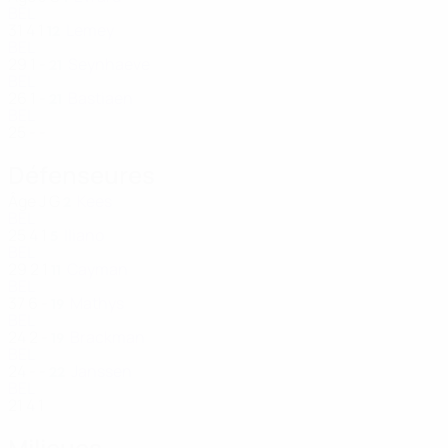
BEL
31
4
1
Lemey
12
BEL
29
1
-
Seynhaeve
21
BEL
26
1
-
Bastiaen
21
BEL
25
-
-
Défenseures
Âge
J
G
Kees
2
BEL
25
4
1
Iliano
5
BEL
29
2
1
Cayman
11
BEL
37
6
-
Mathys
19
BEL
24
2
-
Brackman
19
BEL
24
-
-
Janssen
22
BEL
21
4
1
Milieues