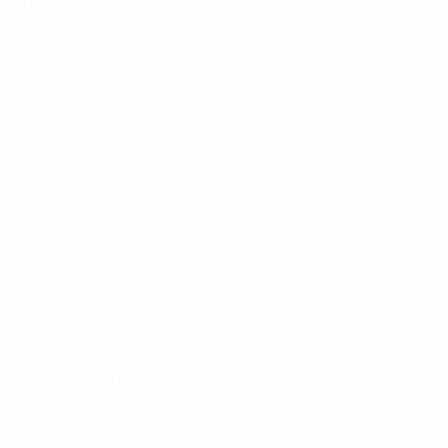
Âge
J
G
Bosteels
2
BEL
22
-
-
Tysiak
4
BEL
26
4
2
Reynders
6
BEL
19
5
-
Teulings
10
BEL
24
5
-
Vanhaevermaet
10
BEL
34
2
-
Toloba
15
BEL
26
5
-
Mertens
16
BEL
25
6
1
Detruyer
20
BEL
22
4
1
Missipo
23
BEL
28
3
1
Attaquantes
Âge
J
G
Van Kerkhoven
3
BEL
32
2
-
Littel
3