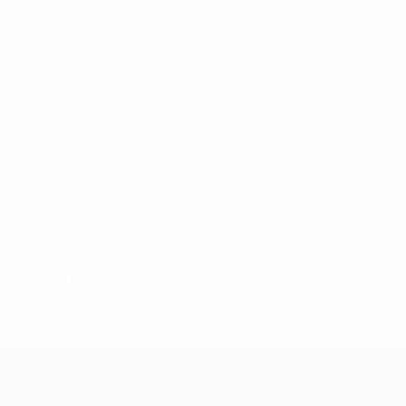
BEL
22
-
-
Eurlings
7
BEL
23
6
4
Ampoorter
8
BEL
22
4
-
Wullaert
9
BEL
33
6
8
Dhont
13
BEL
28
4
-
Jacobs
14
BEL
21
4
-
Janssens
17
BEL
22
4
2
Vanzeir
18
BEL
23
3
-
Entraîneur ou entraîneure
Elísabet Gunnarsdóttir
SWE
Women’s European Qualifiers