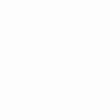
Matches
Stats
Tirages
Équipes
Groupes
Infos
Vidéo
À propos
VOIR
ÉGALEMENT
fr.UEFA.com
Fondation
UEFA pour
l'enfance
LANGUES
Français
English
Français
Deutsch
Русский
Español
Italiano
Português
Télécharger l'appli officielle