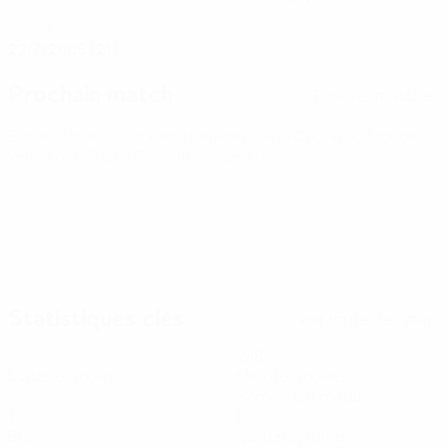
DATE DE NAISSANCE
22/7/2005 (21)
Prochain match
Tous les matches
Éliminatoires européens féminins de la Coupe du Monde
ven. 9 oct. 2026
· Play-offs Round 1
Statistiques clés
Voir toutes les stats
4
288
Matches joués
Minutes jouées
72 moy. par match
1
0
Buts
Cartons jaunes