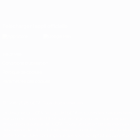
Français
English
Français
Deutsch
Русский
Español
Italiano
Português
Télécharger l'appli officielle
Vie privée
Conditions d'utilisation
Politique de cookies
Paramètres des cookies
© 1998-2026 UEFA. Tous droits réservés.
La désignation UEFA, le logo de l'UEFA et toutes les marques liées
aux compétitions de l'UEFA sont protégés en tant que marques
et/ou droits d'auteur de l'UEFA. Toute utilisation de ces marques
déposées à des fins commerciales est interdite. L'utilisation de la
plate-forme UEFA.com implique que vous acceptez les Conditions