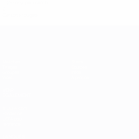
0,25 moy. par match
0
Cartons rouges
Women’s European Qualifiers
Matches
Stats
Tirages
Équipes
Groupes
Infos
Vidéo
À propos
VOIR
ÉGALEMENT
fr.UEFA.com
Fondation
UEFA pour
l'enfance
LANGUES