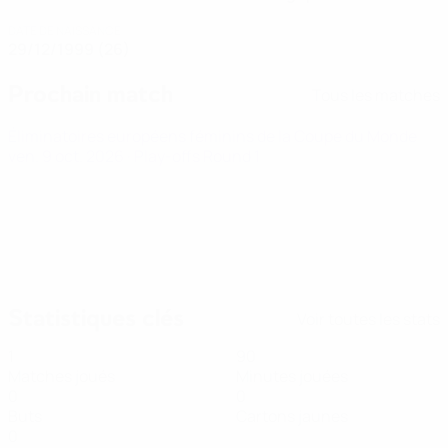
DATE DE NAISSANCE
29/12/1999 (26)
Prochain match
Tous les matches
Éliminatoires européens féminins de la Coupe du Monde
ven. 9 oct. 2026
· Play-offs Round 1
Statistiques clés
Voir toutes les stats
1
90
Matches joués
Minutes jouées
0
0
Buts
Cartons jaunes
0