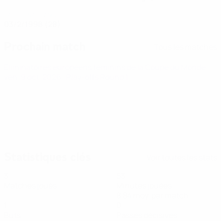
DATE DE NAISSANCE
03/2/1998 (28)
Prochain match
Tous les matches
Éliminatoires européens féminins de la Coupe du Monde
ven. 9 oct. 2026
· Play-offs Round 1
Statistiques clés
Voir toutes les stats
3
53
Matches joués
Minutes jouées
8,84 moy. par match
1
0
Buts
Passes décisives