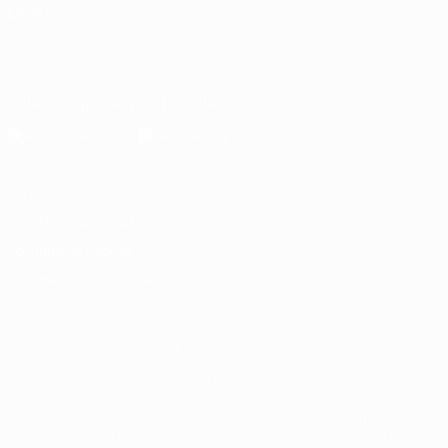
LANGUES
Français
English
Français
Deutsch
Русский
Español
Italiano
Português
Télécharger l'appli officielle
Vie privée
Conditions d'utilisation
Politique de cookies
Paramètres des cookies
© 1998-2026 UEFA. Tous droits réservés.
La désignation UEFA, le logo de l'UEFA et toutes les marques liées
aux compétitions de l'UEFA sont protégés en tant que marques
et/ou droits d'auteur de l'UEFA. Toute utilisation de ces marques
déposées à des fins commerciales est interdite. L'utilisation de la