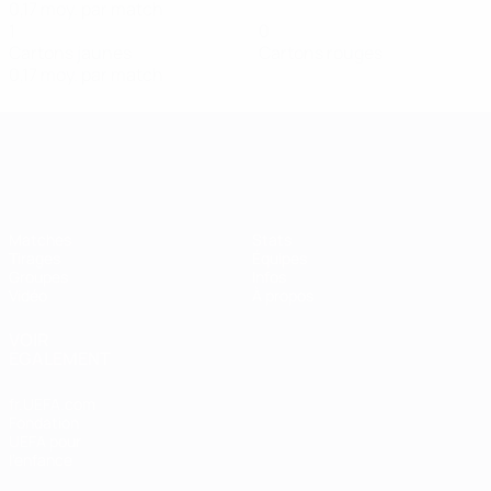
0,17 moy. par match
1
0
Cartons jaunes
Cartons rouges
0,17 moy. par match
Women’s European Qualifiers
Matches
Stats
Tirages
Équipes
Groupes
Infos
Vidéo
À propos
VOIR
ÉGALEMENT
fr.UEFA.com
Fondation
UEFA pour
l'enfance