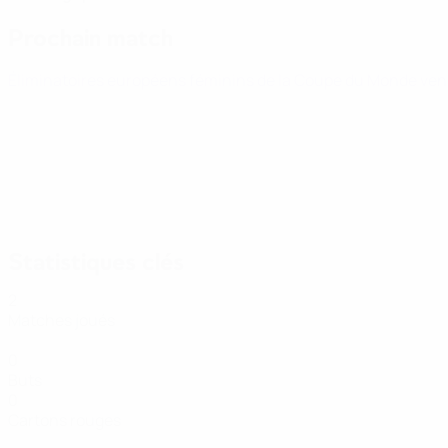
Prochain match
Éliminatoires européens féminins de la Coupe du Monde
ven
Statistiques clés
2
Matches joués
0
Buts
0
Cartons rouges