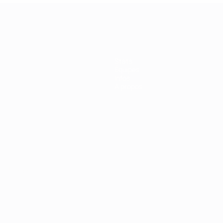
Stats
Équipes
Infos
À propos
Português