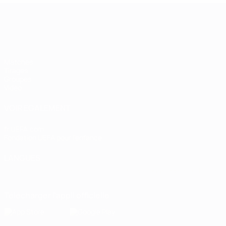
Women’s European Qualifiers
Matches
Tirages
Groupes
Vidéo
VOIR ÉGALEMENT
fr.UEFA.com
Fondation UEFA pour l'enfance
LANGUES
Français
English
Français
Deutsch
Русский
Español
Italiano
Télécharger l'appli officielle