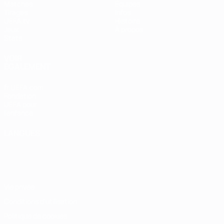
Matches
Équipes
Tirages
Infos
UEFA.tv
Histoire
Jeux
À propos
Stats
VOIR
ÉGALEMENT
fr.UEFA.com
Fondation
UEFA pour
l'enfance
LANGUES
Français
English
Français
Deutsch
Русский
Español
Italiano
Português
Vie privée
Conditions d'utilisation
Politique de cookies