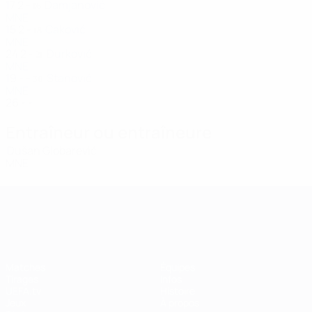
17
2
-
Damjanović
16
MNE
15
2
-
Caković
18
MNE
24
2
-
Đurković
21
MNE
19
-
-
Stanović
30
MNE
26
-
-
Entraîneur ou entraîneure
Dušan Globarević
MNE
UEFA Women's Champions League
Matches
Équipes
Tirages
Infos
UEFA.tv
Histoire
Jeux
À propos