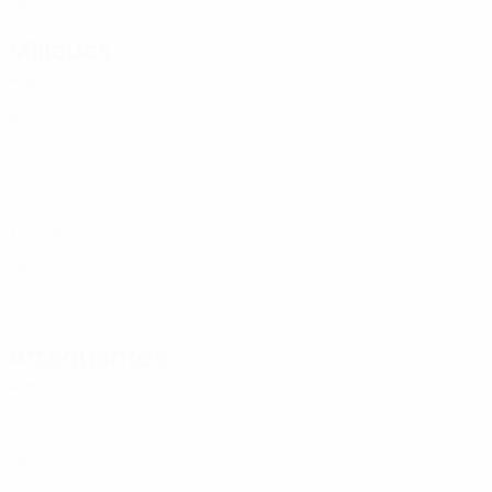
19
-
-
Milieues
Âge
J
G
Peterson Kundok
5
GHA
24
2
-
Luković
11
MNE
17
2
-
Pačariz
13
MNE
21
2
-
Vlahović
14
MNE
17
2
-
Merdović
26
MNE
18
-
-
Kostanyan
77
ARM
20
1
-
Attaquantes
Âge
J
G
Stanić
8
MNE
21
2
-
T. Khachatryan
9
ARM
19
2
-
Balević
10
MNE