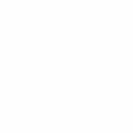
MNE
20
-
-
Katsonouri
23
CYP
25
2
1
Défenseures
Âge
J
G
Radunović
2
MNE
29
2
-
Reljić
3
MNE
17
-
-
McCleary
4
CAN
27
2
-
Bojanić
6
MNE
18
2
-
Vukadinović
22
MNE
21
-
-
Vlaović
25
MNE
16
1
-
Unal
28
TUR
26
2
-
Milović
31
MNE
19
-
-
Boričić
99
MNE