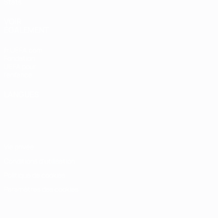
Stats
VOIR
ÉGALEMENT
fr.UEFA.com
Fondation
UEFA pour
l'enfance
LANGUES
Français
English
Français
Deutsch
Русский
Español
Italiano
Português
Vie privée
Conditions d'utilisation
Politique de cookies
Paramètres des cookies